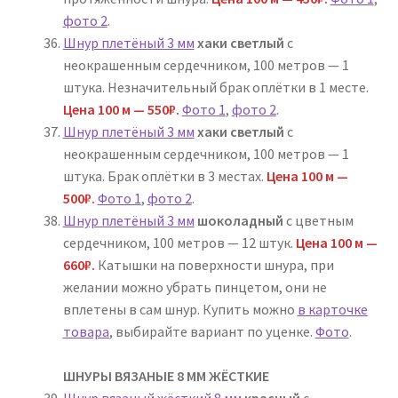
фото 2
.
Шнур плетёный 3 мм
хаки светлый
с
неокрашенным сердечником, 100 метров — 1
штука. Незначительный брак оплётки в 1 месте.
Цена 100 м — 550₽.
Фото 1
,
фото 2
.
Шнур плетёный 3 мм
хаки светлый
с
неокрашенным сердечником, 100 метров — 1
штука. Брак оплётки в 3 местах.
Цена 100 м —
500₽.
Фото 1
,
фото 2
.
Шнур плетёный 3 мм
шоколадный
с цветным
сердечником, 100 метров — 12 штук.
Цена 100 м —
660
₽
.
Катышки на поверхности шнура, при
желании можно убрать пинцетом, они не
вплетены в сам шнур. Купить можно
в карточке
товара
, выбирайте вариант по уценке.
Фото
.
ШНУРЫ ВЯЗАНЫЕ 8 ММ ЖЁСТКИЕ
Шнур вязаный жёсткий 8 мм
красный
с