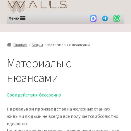
Перейти
Перейти
к
к
навигации
содержимому
Меню
Главная
Акции
Материалы с нюансами
Материалы с
нюансами
Срок действия: бессрочно
На реальном производстве
на железных станках
живыми людьми не всегда всё получается абсолютно
идеально.
Но иногда такие материалы можно использовать как