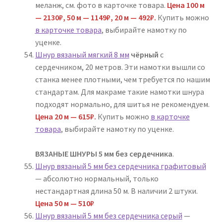
меланж, см. фото в карточке товара.
Цена
100 м
— 2130₽,
50 м — 1149₽, 20 м — 492₽.
Купить можно
в карточке товара
, выбирайте намотку по
уценке.
Шнур вязаный мягкий 8 мм
чёрный
с
сердечником, 20 метров. Эти намотки вышли со
станка менее плотными, чем требуется по нашим
стандартам. Для макраме такие намотки шнура
подходят нормально, для шитья не рекомендуем.
Цена 20 м — 615₽.
Купить можно
в карточке
товара
, выбирайте намотку по уценке.
ВЯЗАНЫЕ ШНУРЫ 5 мм без сердечника
.
Шнур вязаный 5 мм без сердечника графитовый
— абсолютно нормальный, только
нестандартная длина 50 м. В наличии 2 штуки.
Цена 50 м — 510₽
Шнур вязаный 5 мм без сердечника серый
—