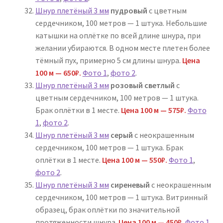
Шнур плетёный 3 мм
пудровый
с цветным
сердечником, 100 метров — 1 штука. Небольшие
катышки на оплётке по всей длине шнура, при
желании убираются. В одном месте плетен более
тёмный пух, примерно 5 см длины шнура.
Цена
100 м — 650₽.
Фото 1
,
фото 2
.
Шнур плетёный 3 мм
розовый светлый
с
цветным сердечником, 100 метров — 1 штука.
Брак оплётки в 1 месте.
Цена 100 м — 575₽.
Фото
1
,
фото 2
.
Шнур плетёный 3 мм
серый
с неокрашенным
сердечником, 100 метров — 1 штука. Брак
оплётки в 1 месте.
Цена 100 м — 550₽.
Фото 1
,
фото 2
.
Шнур плетёный 3 мм
сиреневый
с неокрашенным
сердечником, 100 метров — 1 штука. Витринный
образец, брак оплётки по значительной
протяженности шнура.
Цена 100 м — 450₽.
Фото 1
,