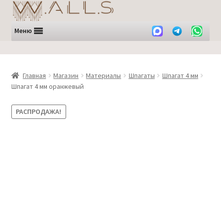
Перейти
Перейти
к
к
навигации
содержимому
Меню
Главная
Магазин
Материалы
Шпагаты
Шпагат 4 мм
Шпагат 4 мм оранжевый
РАСПРОДАЖА!
ЛИКВИДАЦИЯ -35%