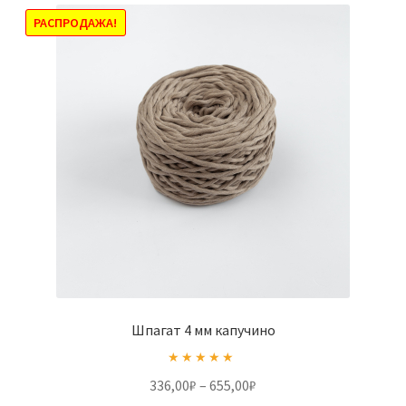
РАСПРОДАЖА!
Шпагат 4 мм капучино
Оценка
5.00
Диапазон
336,00
₽
–
655,00
₽
из 5