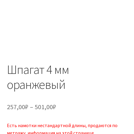
Шпагат 4 мм
оранжевый
Диапазон
257,00
₽
–
501,00
₽
цен:
Есть намотки нестандартной длины, продаются по
257,00₽
метражу, информация
на этой странице
.