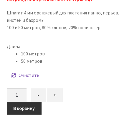
–
Шпагат 4 мм оранжевый для плетения панно, перьев,
501,00₽
кистей и бахромы.
100 и 50 метров, 80% хлопок, 20% полиэстер.
Длина
100 метров
50 метров
Очистить
Количество
-
+
товара
Шпагат
В корзину
4
мм
оранжевый