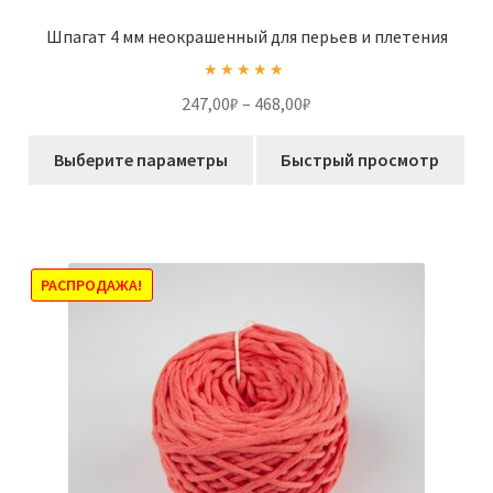
Шпагат 4 мм неокрашенный для перьев и плетения
Оценка
5.00
Диапазон
247,00
₽
–
468,00
₽
из 5
цен:
Этот
247,00₽
Выберите параметры
Быстрый просмотр
товар
–
имеет
468,00₽
несколько
вариаций.
Опции
РАСПРОДАЖА!
можно
выбрать
на
странице
товара.