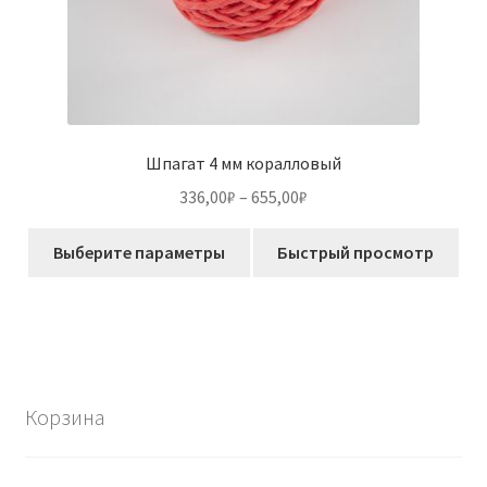
Шпагат 4 мм коралловый
Диапазон
336,00
₽
–
655,00
₽
цен:
Этот
336,00₽
Выберите параметры
Быстрый просмотр
товар
–
имеет
655,00₽
несколько
вариаций.
Опции
можно
Корзина
выбрать
на
странице