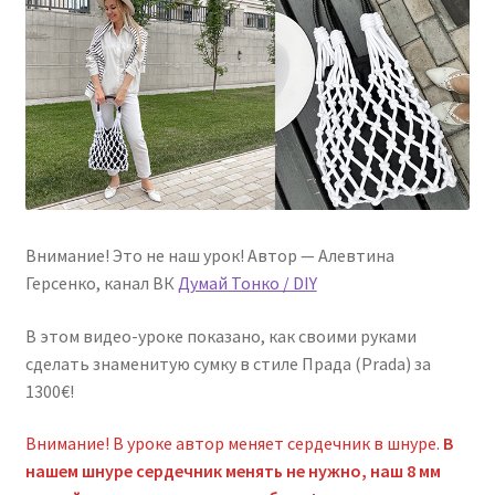
Внимание! Это не наш урок! Автор — Алевтина
Герсенко, канал ВК
Думай Тонко / DIY
В этом видео-уроке показано, как своими руками
сделать знаменитую сумку в стиле Прада (Prada) за
1300€!
Внимание! В уроке автор меняет сердечник в шнуре.
В
нашем шнуре сердечник менять не нужно, наш 8 мм