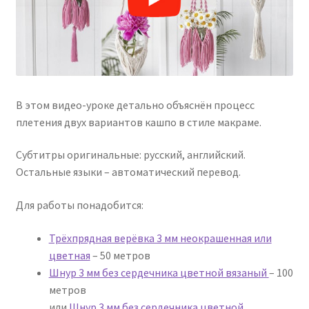
В этом видео-уроке детально объяснён процесс
плетения двух вариантов кашпо в стиле макраме.
Субтитры оригинальные: русский, английский.
Остальные языки – автоматический перевод.
Для работы понадобится:
Трёхпрядная верёвка 3 мм неокрашенная или
цветная
– 50 метров
Шнур 3 мм без сердечника цветной вязаный
– 100
метров
или
Шнур 3 мм без сердечника цветной