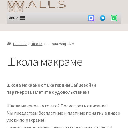
Перейти
Перейти
к
к
навигации
содержимому
Меню
Главная
Школа
Школа макраме
Школа макраме
Школа Макраме от Екатерины Зайцевой (и
партнёров). Плетите с удовольствием!
Школа макраме - что это? Посмотреть описание!
Мы предлагаем бесплатные и платные
понятные
видео
уроки по макраме!
С нами даже новички с нуля легко начинают плести!