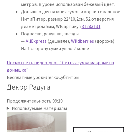
метров. В уроке использован бежевый цвет.
Донышко для вязания сумок и корзин овальное
НитиПитер, размер 22*10,2см, 52 отверстия
диаметром 5мм, WB артикул
31283131
.
Подвески, ракушки, звёзды
—
AliExpress
(дешевле),
Wildberries
(дороже)
На 1 сторону сумки ушло 2 колье
Посмотреть видео-урок "Летняя сумка макраме на
донышке"
Бесплатные уроки
Легко
Субтитры
Декор Радуга
Продолжительность 09:10
Используемые материалы