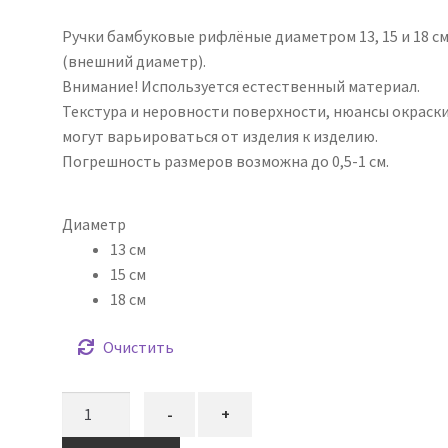
цен:
Ручки бамбуковые рифлёные диаметром 13, 15 и 18 с
490,00₽
(внешний диаметр).
–
Внимание! Используется естественный материал.
Текстура и неровности поверхности, нюансы окраск
630,00₽
могут варьироваться от изделия к изделию.
Погрешность размеров возможна до 0,5-1 см.
Диаметр
13 см
15 см
18 см
Очистить
Количество
-
+
товара