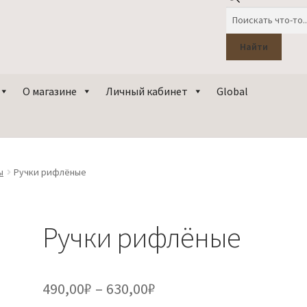
Поиск
товаров
Найти
О магазине
Личный кабинет
Global
ы
Ручки рифлёные
Ручки рифлёные
Диапазон
490,00
₽
–
630,00
₽