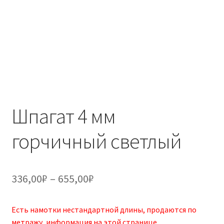
Шпагат 4 мм
горчичный светлый
Диапазон
336,00
₽
–
655,00
₽
цен:
Есть намотки нестандартной длины, продаются по
336,00₽
метражу, информация
на этой странице
.