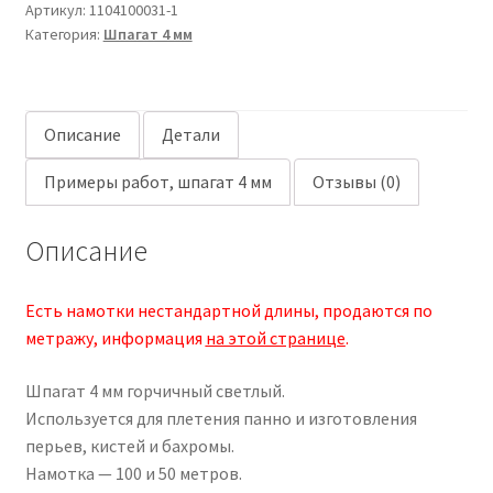
Артикул:
1104100031-1
светлый
Категория:
Шпагат 4 мм
Описание
Детали
Примеры работ, шпагат 4 мм
Отзывы (0)
Описание
Есть намотки нестандартной длины, продаются по
метражу, информация
на этой странице
.
Шпагат 4 мм горчичный светлый.
Используется для плетения панно и изготовления
перьев, кистей и бахромы.
Намотка — 100 и 50 метров.