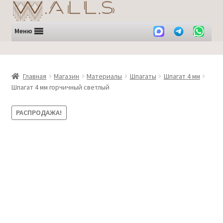
Перейти
Перейти
к
к
навигации
содержимому
Меню
Главная
Магазин
Материалы
Шпагаты
Шпагат 4 мм
Шпагат 4 мм горчичный светлый
РАСПРОДАЖА!