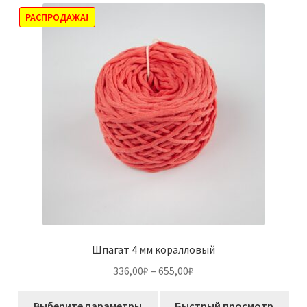
РАСПРОДАЖА!
Шпагат 4 мм коралловый
Диапазон
336,00
₽
–
655,00
₽
цен:
Этот
336,00₽
Выберите параметры
Быстрый просмотр