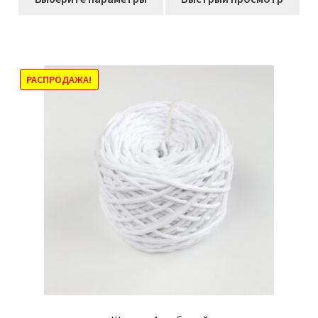
товар
–
имеет
655,00₽
несколько
вариаций.
Опции
РАСПРОДАЖА!
можно
выбрать
на
странице
товара.