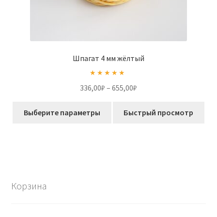
Шпагат 4 мм жёлтый
Оценка
5.00
Диапазон
336,00
₽
–
655,00
₽
из 5
цен:
Этот
336,00₽
Выберите параметры
Быстрый просмотр
товар
–
имеет
655,00₽
несколько
вариаций.
Опции
можно
Корзина
выбрать
на
странице