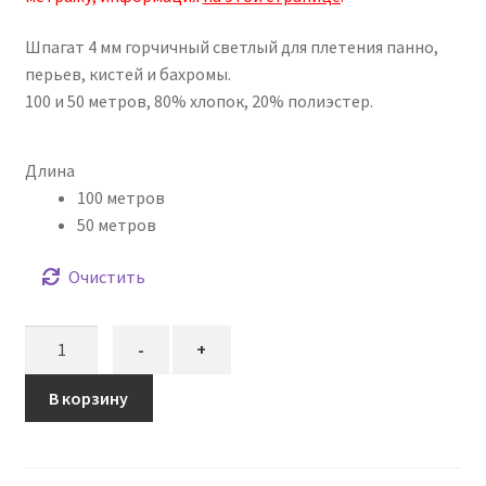
–
Шпагат 4 мм горчичный светлый для плетения панно,
655,00₽
перьев, кистей и бахромы.
100 и 50 метров, 80% хлопок, 20% полиэстер.
Длина
100 метров
50 метров
Очистить
Количество
-
+
товара
Шпагат
В корзину
4
мм
горчичный