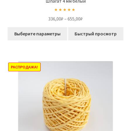
Шпагат 4 мм белый
Оценка
5.00
Диапазон
336,00
₽
–
655,00
₽
из 5
цен:
Этот
336,00₽
Выберите параметры
Быстрый просмотр
товар
–
имеет
655,00₽
несколько
вариаций.
Опции
РАСПРОДАЖА!
можно
выбрать
на
странице
товара.