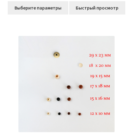
Этот
составляла
39,00₽.
Выберите параметры
Быстрый просмотр
товар
42,00₽.
имеет
несколько
вариаций.
Опции
можно
выбрать
на
странице
товара.