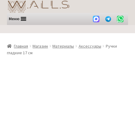
Перейти
Перейти
к
к
навигации
содержимому
Меню
Главная
Магазин
Материалы
Аксессуары
Ручки
гладкие 17 см