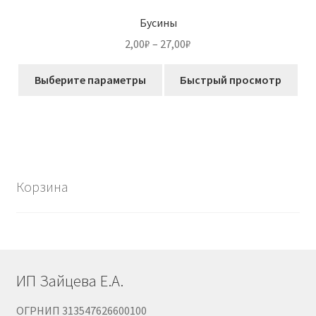
Бусины
Диапазон
2,00
₽
–
27,00
₽
цен:
Этот
2,00₽
Выберите параметры
Быстрый просмотр
товар
–
имеет
27,00₽
несколько
вариаций.
Опции
можно
Корзина
выбрать
на
странице
товара.
ИП Зайцева Е.А.
ОГРНИП 313547626600100