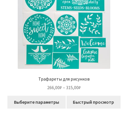
Трафареты для рисунков
Диапазон
266,00
₽
–
315,00
₽
цен:
Этот
266,00₽
Выберите параметры
Быстрый просмотр
товар
–
имеет
315,00₽
несколько
вариаций.