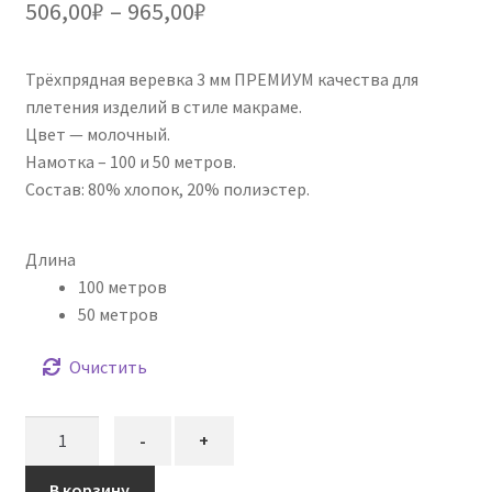
Диапазон
506,00
₽
–
965,00
₽
основе
цен:
опроса
пользовател
Трёхпрядная веревка 3 мм ПРЕМИУМ качества для
506,00₽
ей
плетения изделий в стиле макраме.
–
Цвет — молочный.
Намотка – 100 и 50 метров.
965,00₽
Состав: 80% хлопок, 20% полиэстер.
Длина
100 метров
50 метров
Очистить
Количество
-
+
товара
Трёхпрядная
В корзину