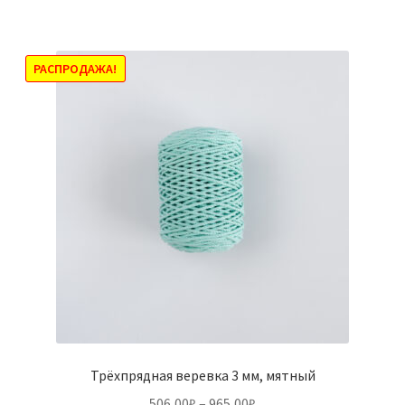
имеет
965,00₽
несколько
вариаций.
Опции
РАСПРОДАЖА!
можно
выбрать
на
странице
товара.
Трёхпрядная веревка 3 мм, мятный
Диапазон
506,00
₽
–
965,00
₽