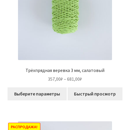
Трёхпрядная веревка 3 мм, салатовый
Диапазон
357,00
₽
–
681,00
₽
цен:
Этот
357,00₽
Выберите параметры
Быстрый просмотр
товар
–
имеет
681,00₽
несколько
вариаций.
Опции
РАСПРОДАЖА!