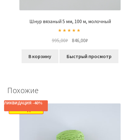
Шнур вязаный 5 мм, 100 м, молочный
Оценка
5.00
Первоначальная
Текущая
995,00
₽
846,00
₽
из 5
цена
цена:
составляла
846,00₽.
В корзину
Быстрый просмотр
995,00₽.
Похожие
ЛИКВИДАЦИЯ -40%
РАСПРОДАЖА!