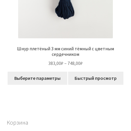
Шнур плетёный 3 мм синий тёмный с цветным
сердечником
Диапазон
383,00
₽
–
748,00
₽
цен:
Этот
383,00₽
Выберите параметры
Быстрый просмотр
товар
–
имеет
748,00₽
несколько
вариаций.
Опции
можно
Корзина
выбрать