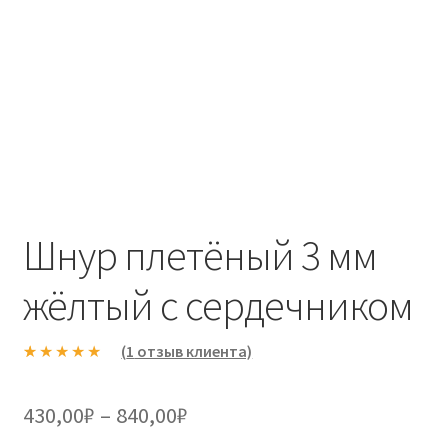
Шнур плетёный 3 мм
жёлтый с сердечником
(
1
отзыв клиента)
Рейтинг
1
5.00
из 5 на
Диапазон
430,00
₽
–
840,00
₽
основе