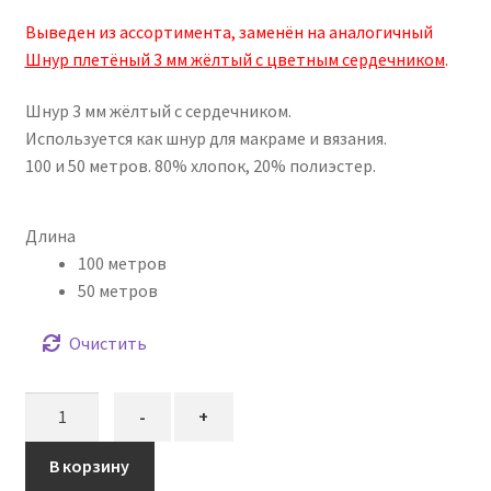
цен:
опроса
пользовател
Выведен из ассортимента, заменён на аналогичный
430,00₽
я
Шнур плетёный 3 мм жёлтый с цветным сердечником
.
–
Шнур 3 мм жёлтый с сердечником.
840,00₽
Используется как шнур для макраме и вязания.
100 и 50 метров. 80% хлопок, 20% полиэстер.
Длина
100 метров
50 метров
Очистить
Количество
-
+
товара
Шнур
В корзину
плетёный