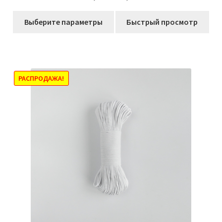
из 5
цен:
Этот
383,00₽
Выберите параметры
Быстрый просмотр
товар
–
имеет
748,00₽
несколько
вариаций.
Опции
РАСПРОДАЖА!
можно
выбрать
на
странице
товара.