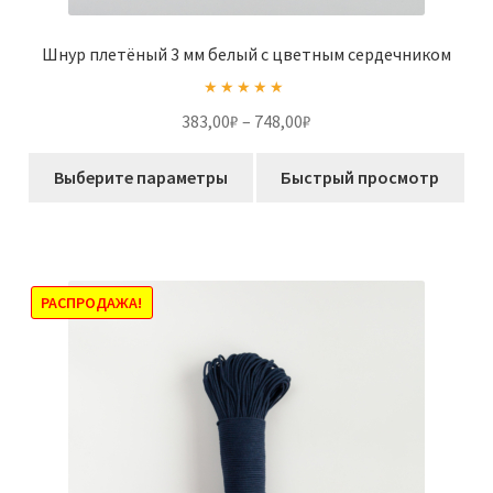
Шнур плетёный 3 мм белый с цветным сердечником
Оценка
5.00
Диапазон
383,00
₽
–
748,00
₽
из 5
цен:
Этот
383,00₽
Выберите параметры
Быстрый просмотр
товар
–
имеет
748,00₽
несколько
вариаций.
Опции
РАСПРОДАЖА!
можно
выбрать
на
странице
товара.