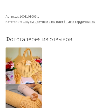
3
мм
Артикул:
1003101006-1
жёлтый
Категория:
Шнуры цветные 3 мм плетёные с сердечником
с
сердечником
Фотогалерея из отзывов