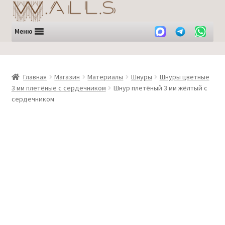
Перейти
Перейти
к
к
навигации
содержимому
Меню
Главная
Магазин
Материалы
Шнуры
Шнуры цветные
3 мм плетёные с сердечником
Шнур плетёный 3 мм жёлтый с
сердечником