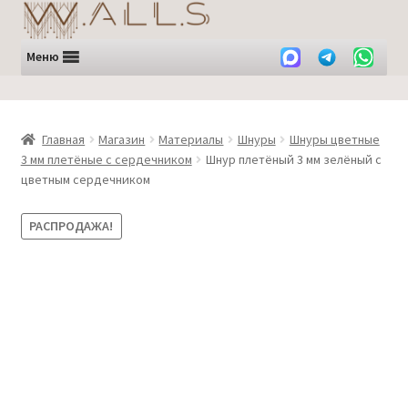
Перейти
Перейти
к
к
навигации
содержимому
Меню
Главная
Магазин
Материалы
Шнуры
Шнуры цветные
3 мм плетёные с сердечником
Шнур плетёный 3 мм зелёный с
цветным сердечником
РАСПРОДАЖА!
ЛИКВИДАЦИЯ -30%