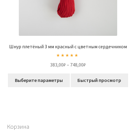
Шнур плетёный 3 мм красный с цветным сердечником
Оценка
5.00
Диапазон
383,00
₽
–
748,00
₽
из 5
цен:
Этот
383,00₽
Выберите параметры
Быстрый просмотр
товар
–
имеет
748,00₽
несколько
вариаций.
Опции
можно
Корзина
выбрать