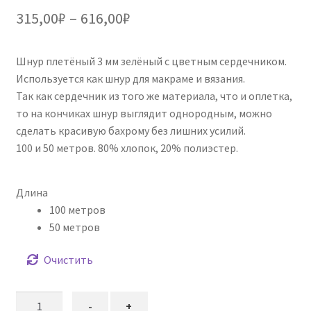
Диапазон
315,00
₽
–
616,00
₽
цен:
Шнур плетёный 3 мм зелёный с цветным сердечником.
315,00₽
Используется как шнур для макраме и вязания.
–
Так как сердечник из того же материала, что и оплетка,
то на кончиках шнур выглядит однородным, можно
616,00₽
сделать красивую бахрому без лишних усилий.
100 и 50 метров. 80% хлопок, 20% полиэстер.
Длина
100 метров
50 метров
Очистить
Количество
-
+