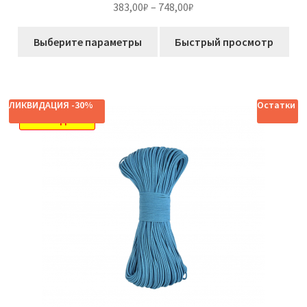
Диапазон
383,00
₽
–
748,00
₽
из 5
цен:
Этот
383,00₽
Выберите параметры
Быстрый просмотр
товар
–
имеет
748,00₽
несколько
вариаций.
ЛИКВИДАЦИЯ -30%
Остатки
Опции
РАСПРОДАЖА!
можно
выбрать
на
странице
товара.