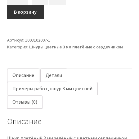
товара
Шнур
В корзину
плетёный
3
мм
Артикул:
1003102007-1
зелёный
Категория:
Шнуры цветные 3 мм плетёные с сердечником
с
цветным
сердечником
Описание
Детали
Примеры работ, шнур 3 мм цветной
Отзывы (0)
Описание
Шнур плетёный 3 мм зелёный с цветным сердечником.