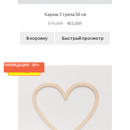
Каркас Стрела 50 см
Первоначальная
Текущая
575,00
₽
403,00
₽
цена
цена:
составляла
403,00₽.
В корзину
Быстрый просмотр
575,00₽.
ЛИКВИДАЦИЯ -30%
РАСПРОДАЖА!