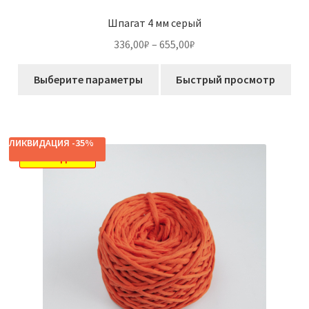
Шпагат 4 мм серый
Диапазон
336,00
₽
–
655,00
₽
цен:
Этот
336,00₽
Выберите параметры
Быстрый просмотр
товар
–
имеет
655,00₽
несколько
вариаций.
ЛИКВИДАЦИЯ -35%
Опции
РАСПРОДАЖА!
можно
выбрать
на
странице
товара.