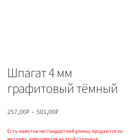
Шпагат 4 мм
графитовый тёмный
Диапазон
257,00
₽
–
501,00
₽
цен:
Есть намотки нестандартной длины, продаются по
257,00₽
метражу, информация
на этой странице
.