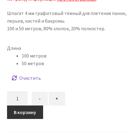
–
Шпагат 4 мм графитовый тёмный для плетения панно,
501,00₽
перьев, кистей и бахромы.
100 и 50 метров, 80% хлопок, 20% полиэстер.
Длина
100 метров
50 метров
Очистить
Количество
-
+
товара
Шпагат
В корзину
4
мм
графитовый