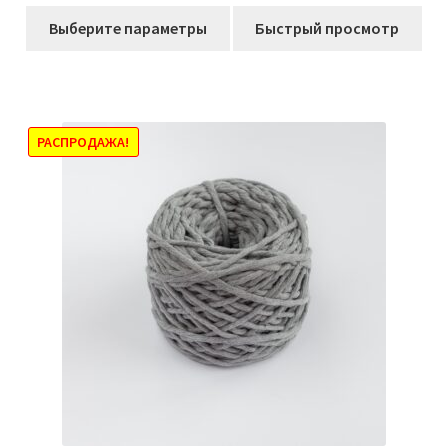
цен:
Этот
247,00₽
Выберите параметры
Быстрый просмотр
товар
–
имеет
468,00₽
несколько
вариаций.
Опции
РАСПРОДАЖА!
можно
выбрать
на
странице
товара.