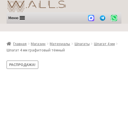
Перейти
Перейти
к
к
навигации
содержимому
Меню
Главная
Магазин
Материалы
Шпагаты
Шпагат 4 мм
Шпагат 4 мм графитовый тёмный
РАСПРОДАЖА!
ЛИКВИДАЦИЯ -35%