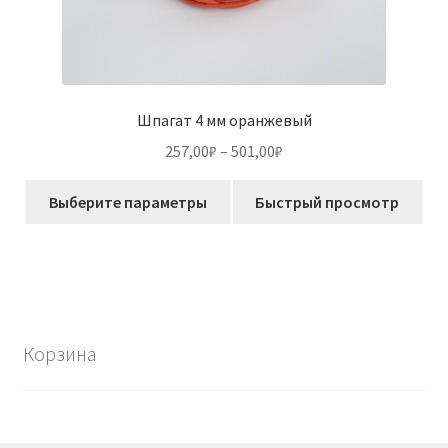
Шпагат 4 мм оранжевый
Диапазон
257,00
₽
–
501,00
₽
цен:
Этот
257,00₽
Выберите параметры
Быстрый просмотр
товар
–
имеет
501,00₽
несколько
вариаций.
Опции
можно
Корзина
выбрать
на
странице
товара.