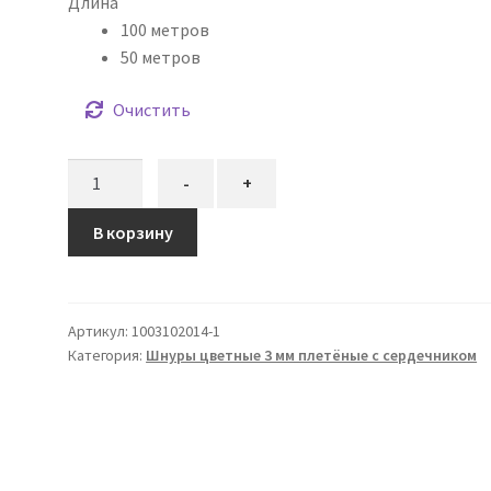
Длина
100 метров
50 метров
Очистить
Количество
-
+
товара
Шнур
В корзину
плетёный
3
мм
Артикул:
1003102014-1
мятный
Категория:
Шнуры цветные 3 мм плетёные с сердечником
с
цветным
сердечником