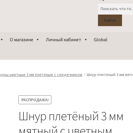
Поиск
товаров
Найти
О магазине
Личный кабинет
Global
нуры цветные 3 мм плетёные с сердечником
Шнур плетёный 3 мм мят
РАСПРОДАЖА!
Шнур плетёный 3 мм
мятный с цветным