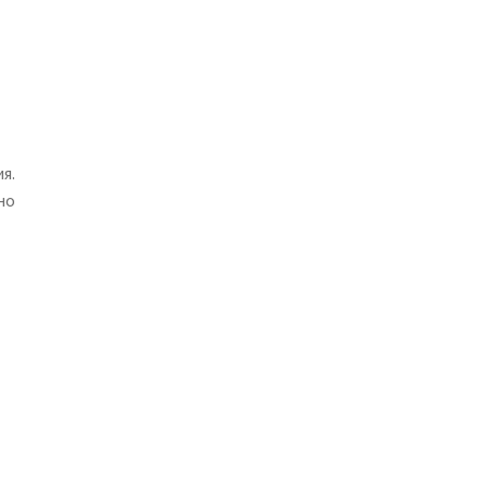
я.
но