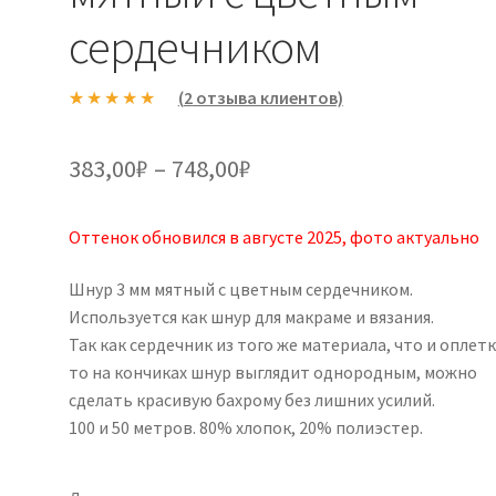
сердечником
(
2
отзыва клиентов)
Рейтинг
2
5.00
из 5 на
Диапазон
383,00
₽
–
748,00
₽
основе
цен:
опроса
пользовател
Оттенок обновился в августе 2025, фото актуально
383,00₽
ей
–
Шнур 3 мм мятный с цветным сердечником.
Используется как шнур для макраме и вязания.
748,00₽
Так как сердечник из того же материала, что и оплетк
то на кончиках шнур выглядит однородным, можно
сделать красивую бахрому без лишних усилий.
100 и 50 метров. 80% хлопок, 20% полиэстер.