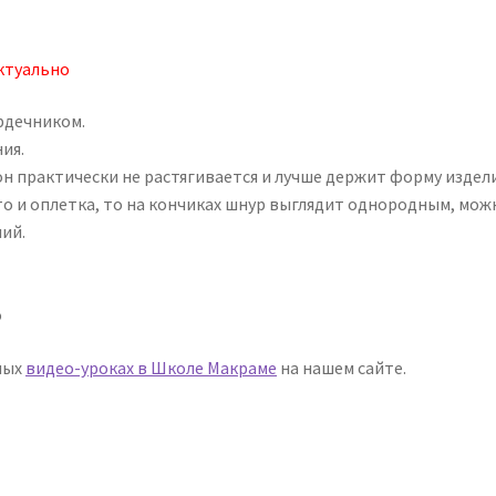
актуально
рдечником.
ия.
н практически не растягивается и лучше держит форму издели
что и оплетка, то на кончиках шнур выглядит однородным, мож
ий.
о
ных
видео-уроках в Школе Макраме
на нашем сайте.