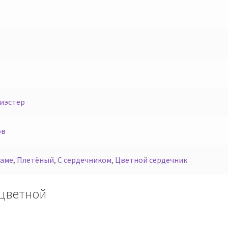
лиэстер
ов
раме
,
Плетёный
,
С сердечником
,
Цветной сердечник
 цветной