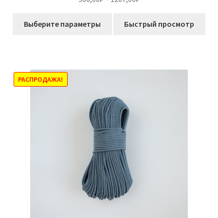
из 5
цен:
Этот
306,00₽
Выберите параметры
Быстрый просмотр
товар
–
имеет
1207,00₽
несколько
вариаций.
Опции
РАСПРОДАЖА!
можно
выбрать
на
странице
товара.