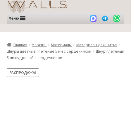
Перейти
Перейти
к
к
навигации
содержимому
Меню
Главная
Магазин
Материалы
Материалы для шитья
Шнуры цветные плетёные 5 мм с сердечником
Шнур плетёный
5 мм пудровый с сердечником
РАСПРОДАЖА!