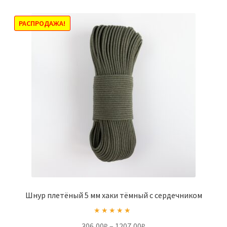
можно
выбрать
РАСПРОДАЖА!
на
странице
товара.
Шнур плетёный 5 мм хаки тёмный с сердечником
Оценка
5.00
Диапазон
306,00
₽
–
1207,00
₽