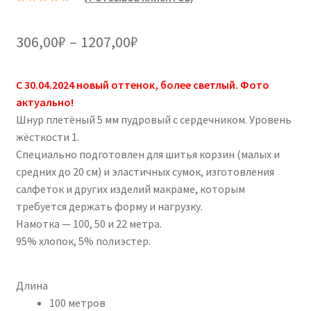
Рейтинг
7
4.86
из 5 на
Диапазон
306,00
₽
–
1207,00
₽
основе
цен:
опроса
пользовател
C 30.04.2024 новый оттенок, более светлый. Фото
306,00₽
ей
актуально!
–
Шнур плетёный 5 мм пудровый с сердечником. Уровень
жёсткости 1.
1207,00₽
Специально подготовлен для шитья корзин (малых и
средних до 20 см) и эластичных сумок, изготовления
салфеток и других изделий макраме, которым
требуется держать форму и нагрузку.
Намотка — 100, 50 и 22 метра.
95% хлопок, 5% полиэстер.
Длина
100 метров