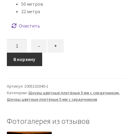
50 метров
22 метра
Очистить
Количество
-
+
товара
Шнур
В корзину
плетёный
5
мм
Артикул:
1005102040-1
пудровый
Категории:
Шнуры цветные плетёные 5 мм с сердечником
,
с
Шнуры цветные плетёные 5 мм с сердечником
сердечником
Фотогалерея из отзывов