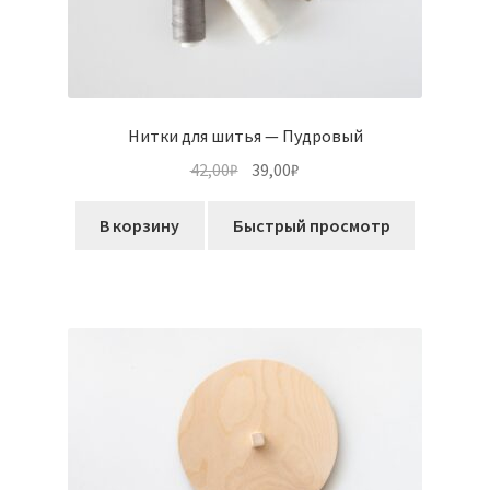
Нитки для шитья — Пудровый
Первоначальная
Текущая
42,00
₽
39,00
₽
цена
цена:
составляла
39,00₽.
В корзину
Быстрый просмотр
42,00₽.