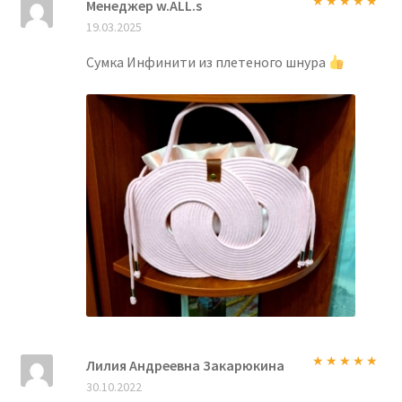
Менеджер w.ALL.s
Оценка
5
из
19.03.2025
5
Сумка Инфинити из плетеного шнура
Лилия Андреевна Закарюкина
Оценка
5
из
30.10.2022
5