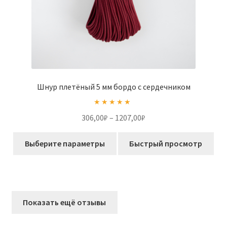
Шнур плетёный 5 мм бордо с сердечником
Оценка
5.00
Диапазон
306,00
₽
–
1207,00
₽
из 5
цен:
Этот
306,00₽
Выберите параметры
Быстрый просмотр
товар
–
имеет
1207,00₽
несколько
вариаций.
Опции
Показать ещё отзывы
можно
выбрать