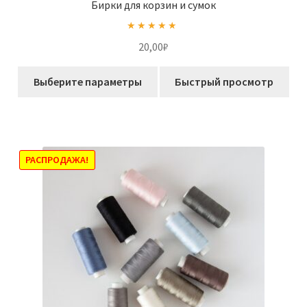
Бирки для корзин и сумок
Оценка
5.00
20,00
₽
из 5
Этот
Выберите параметры
Быстрый просмотр
товар
имеет
несколько
вариаций.
Опции
РАСПРОДАЖА!
можно
выбрать
на
странице
товара.