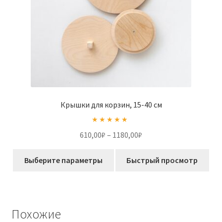
Крышки для корзин, 15-40 см
Оценка
5.00
Диапазон
610,00
₽
–
1180,00
₽
из 5
цен:
Этот
610,00₽
Выберите параметры
Быстрый просмотр
товар
–
имеет
1180,00₽
несколько
вариаций.
Похожие
Опции