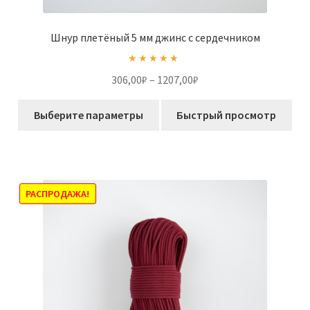
Шнур плетёный 5 мм джинс с сердечником
Оценка
5.00
Диапазон
306,00
₽
–
1207,00
₽
из 5
цен:
Этот
306,00₽
Выберите параметры
Быстрый просмотр
товар
–
имеет
1207,00₽
несколько
вариаций.
Опции
РАСПРОДАЖА!
можно
выбрать
на
странице
товара.