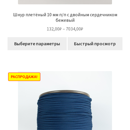
Шнур плетёный 10 мм п/п с двойным сердечником
бежевый
Диапазон
132,00
₽
–
7034,00
₽
цен:
Этот
132,00₽
Выберите параметры
Быстрый просмотр
товар
–
имеет
7034,00₽
несколько
вариаций.
Опции
РАСПРОДАЖА!
можно
выбрать
на
странице
товара.