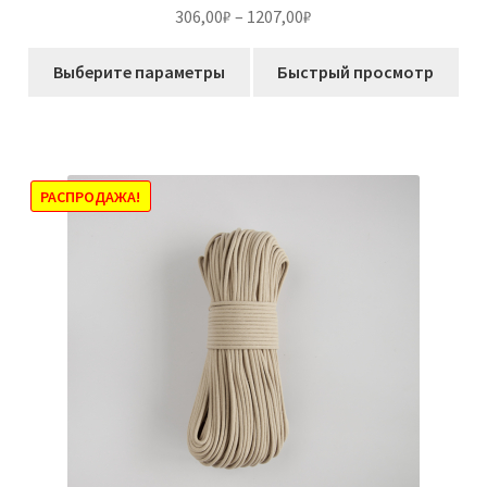
Оценка
5.00
Диапазон
306,00
₽
–
1207,00
₽
из 5
цен:
Этот
306,00₽
Выберите параметры
Быстрый просмотр
товар
–
имеет
1207,00₽
несколько
вариаций.
Опции
РАСПРОДАЖА!
можно
выбрать
на
странице
товара.