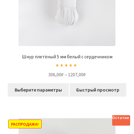
Шнур плетёный 5 мм белый с сердечником
Оценка
5.00
Диапазон
306,00
₽
–
1207,00
₽
из 5
цен:
Этот
306,00₽
Выберите параметры
Быстрый просмотр
товар
–
имеет
1207,00₽
несколько
вариаций.
Остатки
Опции
РАСПРОДАЖА!
можно