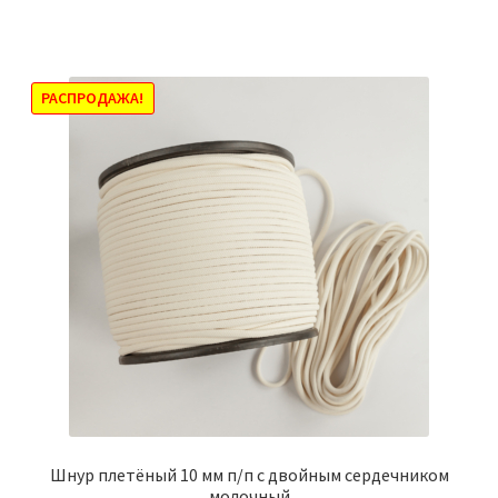
имеет
7034,00₽
несколько
вариаций.
Опции
РАСПРОДАЖА!
можно
выбрать
на
странице
товара.
Шнур плетёный 10 мм п/п с двойным сердечником
молочный