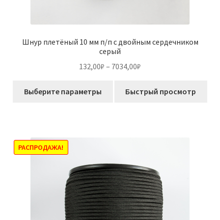
Шнур плетёный 10 мм п/п с двойным сердечником
серый
Диапазон
132,00
₽
–
7034,00
₽
цен:
Этот
132,00₽
Выберите параметры
Быстрый просмотр
товар
–
имеет
7034,00₽
несколько
вариаций.
Опции
РАСПРОДАЖА!
можно
выбрать
на
странице
товара.