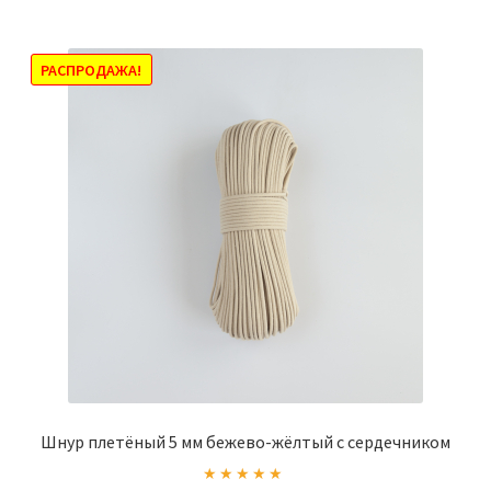
несколько
вариаций.
Опции
РАСПРОДАЖА!
можно
выбрать
на
странице
товара.
Шнур плетёный 5 мм бежево-жёлтый с сердечником