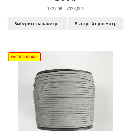
Диапазон
132,00
₽
–
7034,00
₽
цен:
Этот
132,00₽
Выберите параметры
Быстрый просмотр
товар
–
имеет
7034,00₽
несколько
вариаций.
Опции
РАСПРОДАЖА!
можно
выбрать
на
странице
товара.