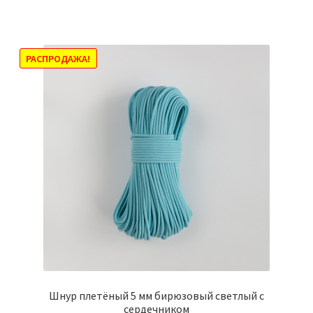
имеет
1207,00₽
несколько
вариаций.
Опции
РАСПРОДАЖА!
можно
выбрать
на
странице
товара.
Шнур плетёный 5 мм бирюзовый светлый с
сердечником