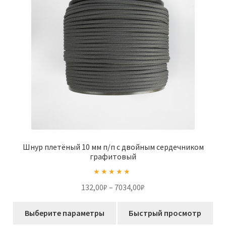
выбрать
на
странице
товара.
Шнур плетёный 10 мм п/п с двойным сердечником
графитовый
Оценка
5.00
Диапазон
132,00
₽
–
7034,00
₽
из 5
цен:
Этот
132,00₽
Выберите параметры
Быстрый просмотр
товар
–