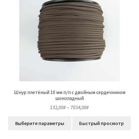
выбрать
на
странице
товара.
Шнур плетёный 10 мм п/п с двойным сердечником
шоколадный
Диапазон
132,00
₽
–
7034,00
₽
цен:
Этот
132,00₽
Выберите параметры
Быстрый просмотр
товар
–
имеет
7034,00₽