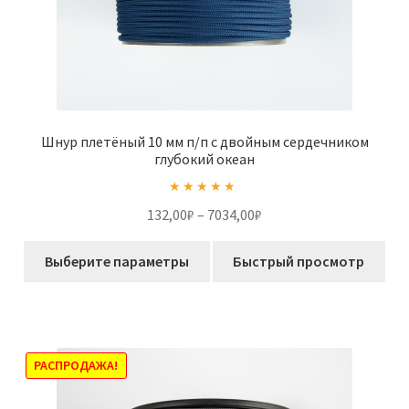
Шнур плетёный 10 мм п/п с двойным сердечником
глубокий океан
Оценка
5.00
Диапазон
132,00
₽
–
7034,00
₽
из 5
цен:
Этот
132,00₽
Выберите параметры
Быстрый просмотр
товар
–
имеет
7034,00₽
несколько
вариаций.
Опции
РАСПРОДАЖА!
можно