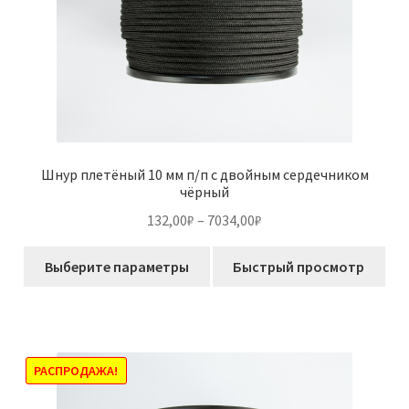
Шнур плетёный 10 мм п/п с двойным сердечником
чёрный
Диапазон
132,00
₽
–
7034,00
₽
цен:
Этот
132,00₽
Выберите параметры
Быстрый просмотр
товар
–
имеет
7034,00₽
несколько
вариаций.
Опции
РАСПРОДАЖА!
можно