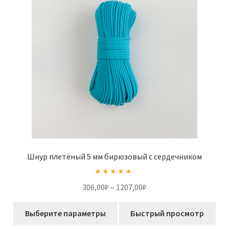
выбрать
на
странице
товара.
Шнур плетёный 5 мм бирюзовый с сердечником
Оценка
5.00
Диапазон
306,00
₽
–
1207,00
₽
из 5
цен:
Этот
306,00₽
Выберите параметры
Быстрый просмотр
товар
–