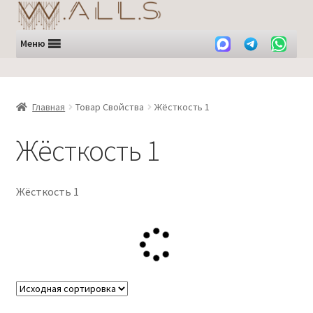
Перейти
Перейти
к
к
навигации
содержимому
Меню
Главная
Товар Свойства
Жёсткость 1
Жёсткость 1
Жёсткость 1