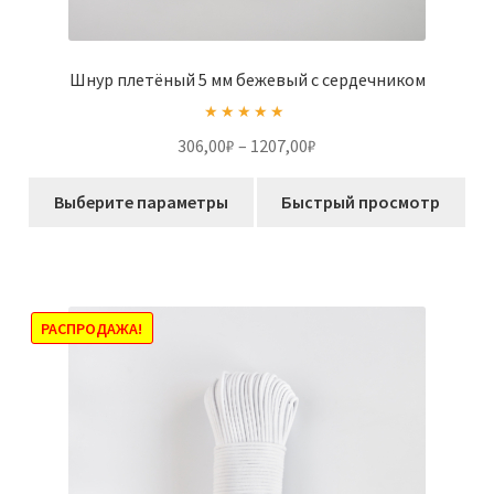
Шнур плетёный 5 мм бежевый с сердечником
Оценка
5.00
Диапазон
306,00
₽
–
1207,00
₽
из 5
цен:
Этот
306,00₽
Выберите параметры
Быстрый просмотр
товар
–
имеет
1207,00₽
несколько
вариаций.
Опции
РАСПРОДАЖА!
можно
выбрать
на
странице
товара.