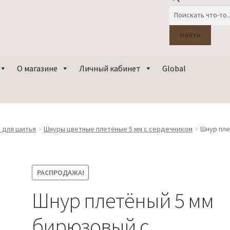
Поиск
товаров
Найти
О магазине
Личный кабинет
Global
 для шитья
Шнуры цветные плетёные 5 мм с сердечником
Шнур пле
тки
РАСПРОДАЖА!
Шнур плетёный 5 мм
бирюзовый с