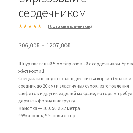
сердечником
(
2
отзыва клиентов)
Рейтинг
2
5.00
из 5 на
Диапазон
306,00
₽
–
1207,00
₽
основе
цен:
опроса
пользовател
Шнур плетёный 5 мм бирюзовый с сердечником. Уров
306,00₽
ей
жёсткости 1.
–
Специально подготовлен для шитья корзин (малых и
средних до 20 см) и эластичных сумок, изготовления
1207,00₽
салфеток и других изделий макраме, которым требуе
держать форму и нагрузку.
Намотка — 100, 50 и 22 метра.
95% хлопок, 5% полиэстер.