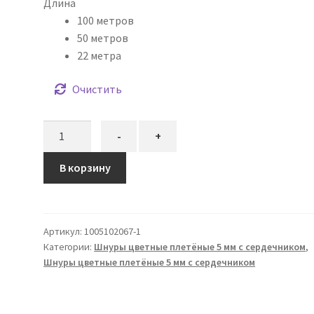
Длина
100 метров
50 метров
22 метра
Очистить
Количество
-
+
товара
Шнур
В корзину
плетёный
5
мм
Артикул:
1005102067-1
бирюзовый
Категории:
Шнуры цветные плетёные 5 мм с сердечником
,
с
Шнуры цветные плетёные 5 мм с сердечником
сердечником