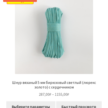
Опции
РАСПРОДАЖА!
можно
выбрать
на
странице
товара.
Шнур вязаный 5 мм бирюзовый светлый (люрекс
золото) с сердечником
Диапазон
287,00
₽
–
1155,00
₽
цен:
Этот
287,00₽
Выберите параметры
Быстрый просмотр