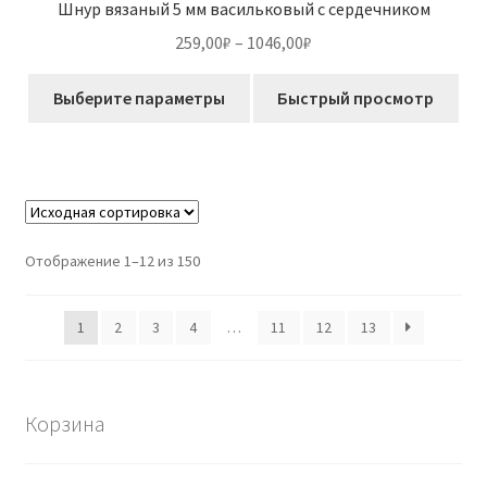
Шнур вязаный 5 мм васильковый с сердечником
Диапазон
259,00
₽
–
1046,00
₽
цен:
Этот
259,00₽
Выберите параметры
Быстрый просмотр
товар
–
имеет
1046,00₽
несколько
вариаций.
Опции
можно
Отображение 1–12 из 150
выбрать
на
1
2
3
4
…
11
12
13
странице
товара.
Корзина