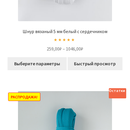
Шнур вязаный 5 мм белый с сердечником
Оценка
5.00
Диапазон
259,00
₽
–
1046,00
₽
из 5
цен:
Этот
259,00₽
Выберите параметры
Быстрый просмотр
товар
–
имеет
1046,00₽
несколько
вариаций.
Остатки
Опции
РАСПРОДАЖА!
можно
выбрать
на
странице