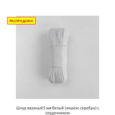
имеет
1403,00₽
несколько
вариаций.
Опции
РАСПРОДАЖА!
можно
выбрать
на
странице
товара.
Шнур вязаный 5 мм белый (люрекс серебро) с
сердечником