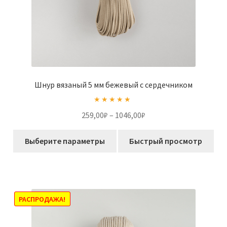
Шнур вязаный 5 мм бежевый с сердечником
Оценка
5.00
Диапазон
259,00
₽
–
1046,00
₽
из 5
цен:
Этот
259,00₽
Выберите параметры
Быстрый просмотр
товар
–
имеет
1046,00₽
несколько
вариаций.
Опции
РАСПРОДАЖА!
можно
выбрать