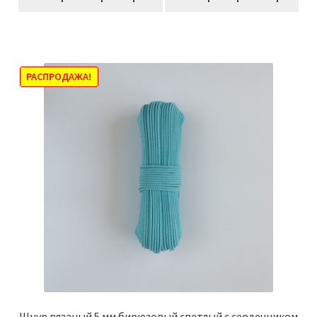
товар
–
имеет
1155,00₽
несколько
вариаций.
Опции
РАСПРОДАЖА!
можно
выбрать
на
странице
товара.
Шнур вязаный 5 мм бирюзовый светлый с сердечником