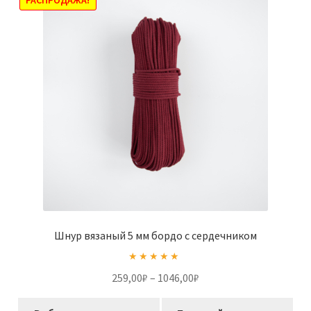
Опции
РАСПРОДАЖА!
можно
выбрать
на
странице
товара.
Шнур вязаный 5 мм бордо с сердечником
Оценка
5.00
Диапазон
259,00
₽
–
1046,00
₽
из 5
цен:
Этот