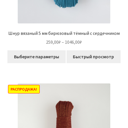
Шнур вязаный 5 мм бирюзовый тёмный с сердечником
Диапазон
259,00
₽
–
1046,00
₽
цен:
Этот
259,00₽
Выберите параметры
Быстрый просмотр
товар
–
имеет
1046,00₽
несколько
вариаций.
Опции
РАСПРОДАЖА!
можно
выбрать
на
странице
товара.