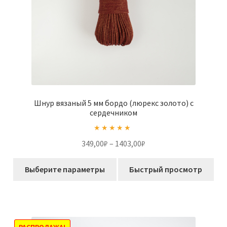
Шнур вязаный 5 мм бордо (люрекс золото) с
сердечником
Оценка
5.00
Диапазон
349,00
₽
–
1403,00
₽
из 5
цен:
Этот
349,00₽
Выберите параметры
Быстрый просмотр
товар
–
имеет
1403,00₽
несколько
вариаций.