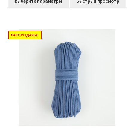
259,00₽
Выберите параметры
Быстрый просмотр
товар
–
имеет
1046,00₽
несколько
вариаций.
Опции
РАСПРОДАЖА!
можно
выбрать
на
странице
товара.