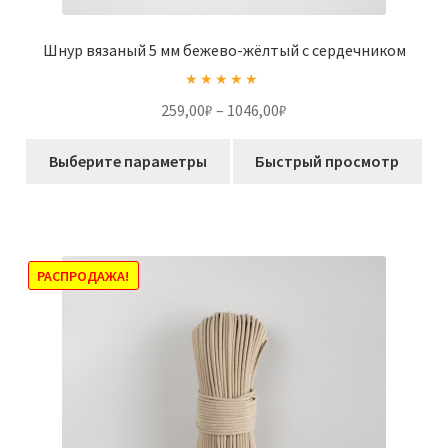
Шнур вязаный 5 мм бежево-жёлтый с сердечником
Оценка
5.00
Диапазон
259,00
₽
–
1046,00
₽
из 5
цен:
Этот
259,00₽
Выберите параметры
Быстрый просмотр
товар
–
имеет
1046,00₽
несколько
вариаций.
Опции
РАСПРОДАЖА!
можно
выбрать
на
странице
товара.