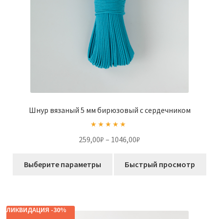
товара.
Шнур вязаный 5 мм бирюзовый с сердечником
Оценка
5.00
Диапазон
259,00
₽
–
1046,00
₽
из 5
цен:
Этот
259,00₽
Выберите параметры
Быстрый просмотр
товар
–
имеет
1046,00₽
несколько
вариаций.
ЛИКВИДАЦИЯ -30%