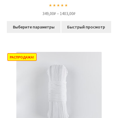
Оценка
5.00
Диапазон
349,00
₽
–
1403,00
₽
из 5
цен:
Этот
349,00₽
Выберите параметры
Быстрый просмотр
товар
–
имеет
1403,00₽
несколько
вариаций.
Опции
РАСПРОДАЖА!
можно
выбрать
на
странице
товара.