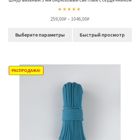
Оценка
5.00
Диапазон
259,00
₽
–
1046,00
₽
из 5
цен:
Этот
259,00₽
Выберите параметры
Быстрый просмотр
товар
–
имеет
1046,00₽
несколько
вариаций.
Опции
РАСПРОДАЖА!
можно
выбрать
на
странице
товара.