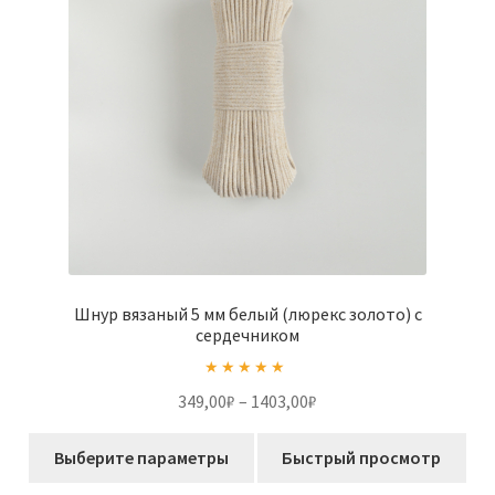
на
странице
товара.
Шнур вязаный 5 мм белый (люрекс золото) с
сердечником
Оценка
5.00
Диапазон
349,00
₽
–
1403,00
₽
из 5
цен:
Этот
349,00₽
Выберите параметры
Быстрый просмотр
товар
–