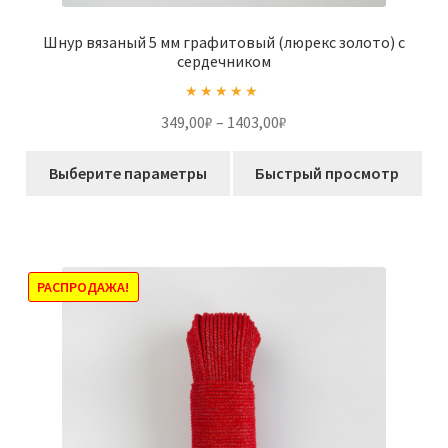
Шнур вязаный 5 мм графитовый (люрекс золото) с
сердечником
Оценка
5.00
Диапазон
349,00
₽
–
1403,00
₽
из 5
цен:
Этот
349,00₽
Выберите параметры
Быстрый просмотр
товар
–
имеет
1403,00₽
несколько
вариаций.
Опции
РАСПРОДАЖА!
можно
выбрать
на
странице
товара.