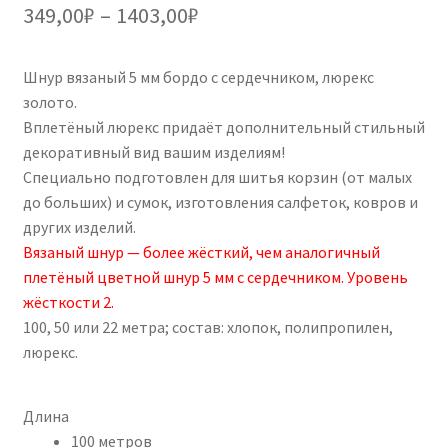
5.00
из 5 на
Диапазон
349,00
₽
–
1403,00
₽
основе
цен:
опроса
пользовател
Шнур вязаный 5 мм бордо с сердечником, люрекс
349,00₽
ей
золото.
–
Вплетёный люрекс придаёт дополнительный стильный
декоративный вид вашим изделиям!
1403,00₽
Специально подготовлен для шитья корзин (от малых
до больших) и сумок, изготовления салфеток, ковров и
других изделий.
Вязаный шнур — более жёсткий, чем аналогичный
плетёный цветной шнур 5 мм с сердечником. Уровень
жёсткости 2.
100, 50 или 22 метра; состав: хлопок, полипропилен,
люрекс.
Длина
100 метров