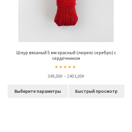
Шнур вязаный 5 мм красный (люрекс серебро) с
сердечником
Оценка
5.00
Диапазон
349,00
₽
–
1403,00
₽
из 5
цен:
Этот
349,00₽
Выберите параметры
Быстрый просмотр
товар
–
имеет
1403,00₽
несколько
вариаций.
Опции
можно