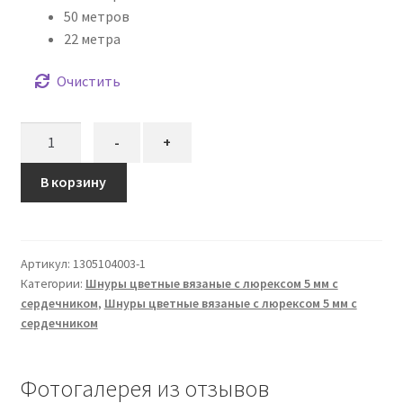
50 метров
22 метра
Очистить
Количество
-
+
товара
Шнур
В корзину
вязаный
5
мм
Артикул:
1305104003-1
бордо
Категории:
Шнуры цветные вязаные с люрексом 5 мм с
(люрекс
сердечником
,
Шнуры цветные вязаные с люрексом 5 мм с
золото)
сердечником
с
сердечником
Фотогалерея из отзывов