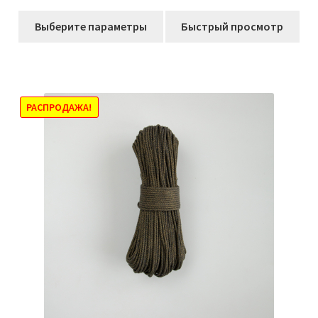
цен:
Этот
349,00₽
Выберите параметры
Быстрый просмотр
товар
–
имеет
1403,00₽
несколько
вариаций.
Опции
РАСПРОДАЖА!
можно
выбрать
на
странице
товара.