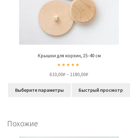
Крышки для корзин, 15-40 см
Оценка
5.00
Диапазон
610,00
₽
–
1180,00
₽
из 5
цен:
Этот
610,00₽
Выберите параметры
Быстрый просмотр
товар
–
имеет
1180,00₽
несколько
вариаций.
Похожие
Опции
можно