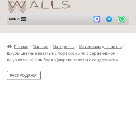
Перейти
Перейти
к
к
навигации
содержимому
Меню
Главная
Магазин
Материалы
Материалы для шитья
Шнуры цветные вязаные с люрексом 5 мм с сердечником
Шнур вязаный 5 мм бордо (люрекс золото) с сердечником
РАСПРОДАЖА!