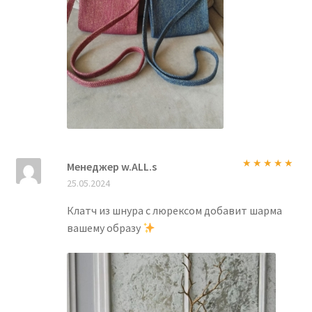
Менеджер w.ALL.s
Оценка
5
из
25.05.2024
5
Клатч из шнура с люрексом добавит шарма
вашему образу