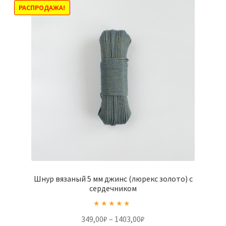
выбрать
РАСПРОДАЖА!
на
странице
товара.
Шнур вязаный 5 мм джинс (люрекс золото) с
сердечником
Оценка
5.00
Диапазон
349,00
₽
–
1403,00
₽
из 5