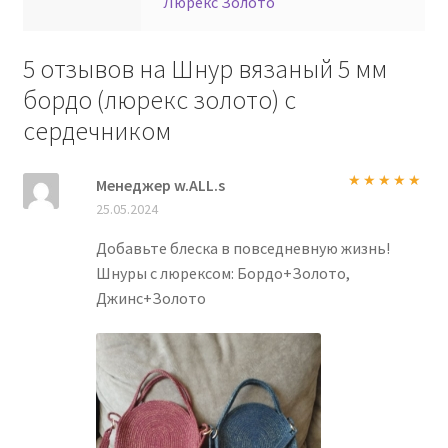
Люрекс Золото
5 отзывов на
Шнур вязаный 5 мм
бордо (люрекс золото) с
сердечником
Менеджер w.ALL.s
Оценка
5
из
25.05.2024
5
Добавьте блеска в повседневную жизнь!
Шнуры с люрексом: Бордо+Золото,
Джинс+Золото