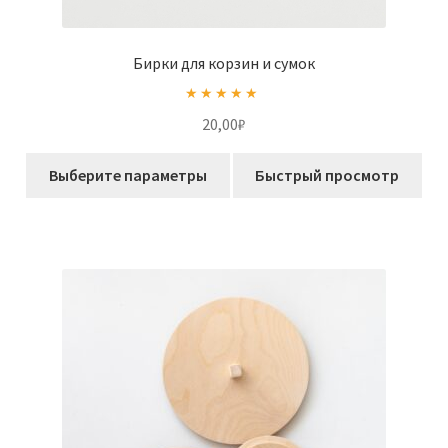
Бирки для корзин и сумок
Оценка
5.00
20,00
₽
из 5
Этот
Выберите параметры
Быстрый просмотр
товар
имеет
несколько
вариаций.
Опции
можно
выбрать
на
странице
товара.