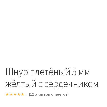
Шнур плетёный 5 мм
жёлтый с сердечником
(
12
отзывов клиентов)
Рейтинг
12
5.00
из 5 на