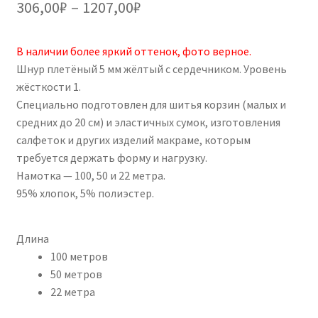
Диапазон
306,00
₽
–
1207,00
₽
основе
цен:
опроса
пользовател
В наличии более яркий оттенок, фото верное.
306,00₽
ей
Шнур плетёный 5 мм жёлтый с сердечником. Уровень
–
жёсткости 1.
Специально подготовлен для шитья корзин (малых и
1207,00₽
средних до 20 см) и эластичных сумок, изготовления
салфеток и других изделий макраме, которым
требуется держать форму и нагрузку.
Намотка — 100, 50 и 22 метра.
95% хлопок, 5% полиэстер.
Длина
100 метров
50 метров
22 метра