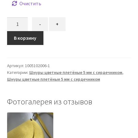
Очистить
Количество
-
+
товара
Шнур
В корзину
плетёный
5
мм
Артикул:
1005102006-1
жёлтый
Категории:
Шнуры цветные плетёные 5 мм с сердечником
,
с
Шнуры цветные плетёные 5 мм с сердечником
сердечником
Фотогалерея из отзывов