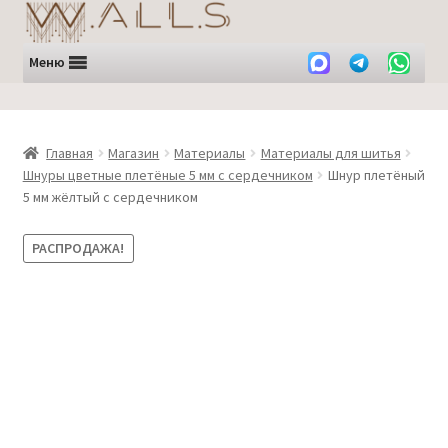
Перейти
Перейти
к
к
навигации
содержимому
Меню
Главная
Магазин
Материалы
Материалы для шитья
Шнуры цветные плетёные 5 мм с сердечником
Шнур плетёный
5 мм жёлтый с сердечником
РАСПРОДАЖА!