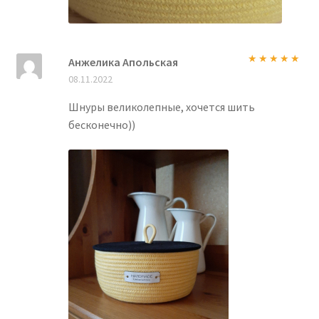
Анжелика Апольская
Оценка
5
из
08.11.2022
5
Шнуры великолепные, хочется шить
бесконечно))