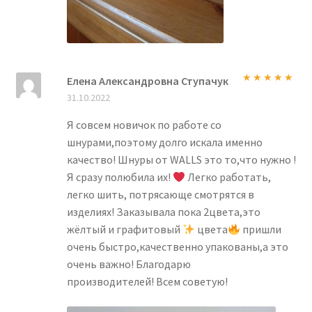
Елена Александровна Ступачук
Оценка
5
из
31.10.2022
5
Я совсем новичок по работе со
шнурами,поэтому долго искала именно
качество! Шнуры от WALLS это то,что нужно !
Я сразу полюбила их!
Легко работать,
легко шить, потрясающе смотрятся в
изделиях! Заказывала пока 2цвета,это
жёлтый и графитовый
цвета
пришли
очень быстро,качественно упакованы,а это
очень важно! Благодарю
производителей! Всем советую!