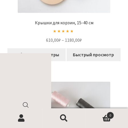
Крышки для корзин, 15-40 см
Оценка
5.00
Диапазон
610,00
₽
–
1180,00
₽
из 5
цен:
Этот
610,00₽
Выберите параметры
Быстрый просмотр
товар
–
имеет
1180,00₽
несколько
вариаций.
Опции
РАСПРОДАЖА!
можно
выбрать
на
Поиск
странице
0
товаров
товара.
Найти