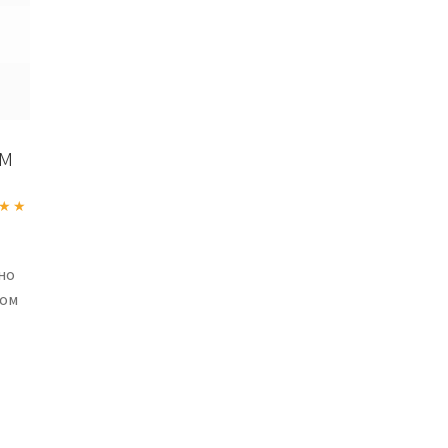
ом
а
5
из
но
ком