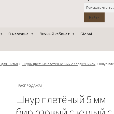
Поиск
товаров
Найти
О магазине
Личный кабинет
Global
 для шитья
Шнуры цветные плетёные 5 мм с сердечником
Шнур пле
РАСПРОДАЖА!
Шнур плетёный 5 мм
бирюзовый светлый с