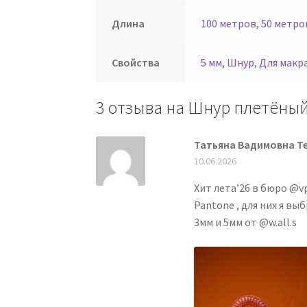
Длина
100 метров
,
50 метро
Свойства
5 мм
,
Шнур
,
Для макр
3 отзыва на
Шнур плетёный
Татьяна Вадимовна Т
10.06.2026
Хит лета’26 в бюро @v
Pantone , для них я в
3мм и 5мм от @w.all.s