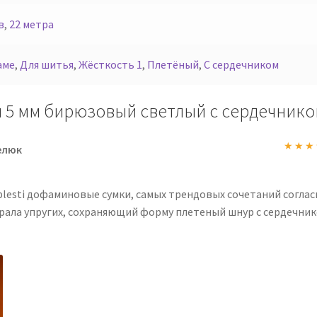
в
,
22 метра
аме
,
Для шитья
,
Жёсткость 1
,
Плетёный
,
С сердечником
 5 мм бирюзовый светлый с сердечник
елюк
Оценк
5
plesti дофаминовые сумки, самых трендовых сочетаний соглас
ыбрала упругих, сохраняющий форму плетеный шнур с сердечни