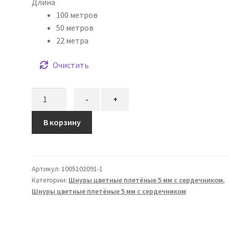
Длина
100 метров
50 метров
22 метра
Очистить
Количество
-
+
товара
Шнур
В корзину
плетёный
5
мм
Артикул:
1005102091-1
бирюзовый
Категории:
Шнуры цветные плетёные 5 мм с сердечником
,
светлый
Шнуры цветные плетёные 5 мм с сердечником
с
сердечником