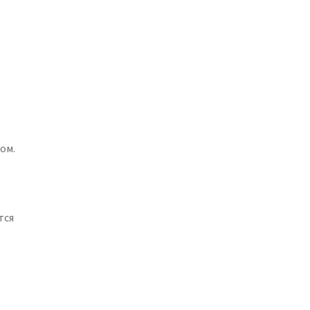
ом.
тся