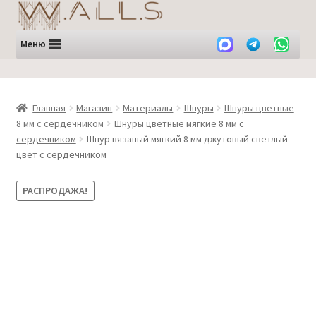
Перейти
Перейти
к
к
навигации
содержимому
Меню
Главная
Магазин
Материалы
Шнуры
Шнуры цветные
8 мм с сердечником
Шнуры цветные мягкие 8 мм с
сердечником
Шнур вязаный мягкий 8 мм джутовый светлый
цвет с сердечником
РАСПРОДАЖА!