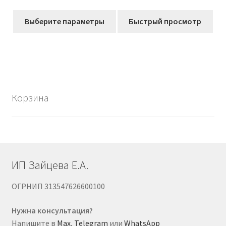
из 5
цен:
Этот
183,00₽
Выберите параметры
Быстрый просмотр
товар
–
имеет
3018,00₽
несколько
вариаций.
Опции
можно
Корзина
выбрать
на
странице
товара.
ИП Зайцева Е.А.
ОГРНИП 313547626600100
Нужна консультация?
Напишите в
Max
,
Telegram
или
WhatsApp