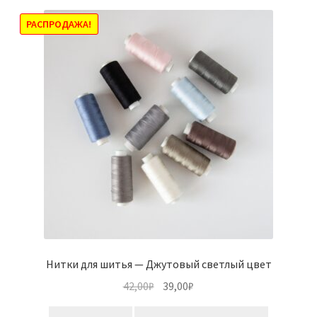
вариаций.
Опции
РАСПРОДАЖА!
можно
выбрать
на
странице
товара.
Нитки для шитья — Джутовый светлый цвет
Первоначальная
Текущая
42,00
₽
39,00
₽
цена
цена: