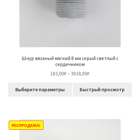
Шнур вязаный мягкий 8 мм серый светлый с
сердечником
Диапазон
183,00
₽
–
3018,00
₽
цен:
Этот
183,00₽
Выберите параметры
Быстрый просмотр
товар
–
имеет
3018,00₽
несколько
вариаций.
Опции
РАСПРОДАЖА!
можно