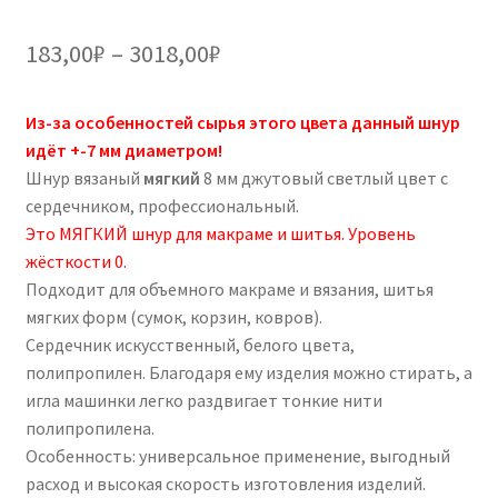
Диапазон
183,00
₽
–
3018,00
₽
цен:
Из-за особенностей сырья этого цвета данный шнур
183,00₽
идёт +-7 мм диаметром!
–
Шнур вязаный
мягкий
8 мм джутовый светлый цвет с
сердечником, профессиональный.
3018,00₽
Это МЯГКИЙ шнур для макраме и шитья. Уровень
жёсткости 0.
Подходит для объемного макраме и вязания, шитья
мягких форм (сумок, корзин, ковров).
Сердечник искусственный, белого цвета,
полипропилен. Благодаря ему изделия можно стирать, а
игла машинки легко раздвигает тонкие нити
полипропилена.
Особенность: универсальное применение, выгодный
расход и высокая скорость изготовления изделий.