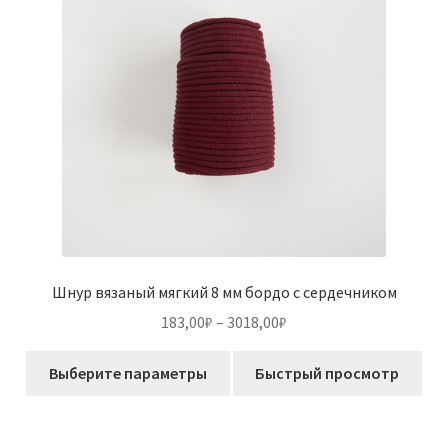
выбрать
на
странице
товара.
Шнур вязаный мягкий 8 мм бордо с сердечником
Диапазон
183,00
₽
–
3018,00
₽
цен:
Этот
183,00₽
Выберите параметры
Быстрый просмотр
товар
–
имеет
3018,00₽
несколько