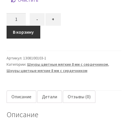
Очистить
Количество
-
+
товара
Шнур
В корзину
вязаный
мягкий
8
Артикул:
1308100103-1
мм
Категории:
Шнуры цветные мягкие 8 мм с сердечником
,
джутовый
Шнуры цветные мягкие 8 мм с сердечником
светлый
цвет
с
сердечником
Описание
Детали
Отзывы (0)
Описание