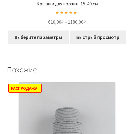
Крышки для корзин, 15-40 см
Оценка
5.00
Диапазон
610,00
₽
–
1180,00
₽
из 5
цен:
Этот
610,00₽
Выберите параметры
Быстрый просмотр
товар
–
имеет
1180,00₽
несколько
вариаций.
Похожие
Опции
можно
выбрать
РАСПРОДАЖА!
на
странице
товара.