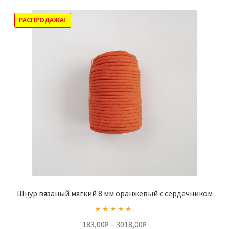
вариаций.
Опции
РАСПРОДАЖА!
можно
выбрать
на
странице
товара.
Шнур вязаный мягкий 8 мм оранжевый с сердечником
Оценка
5.00
Диапазон
183,00
₽
–
3018,00
₽