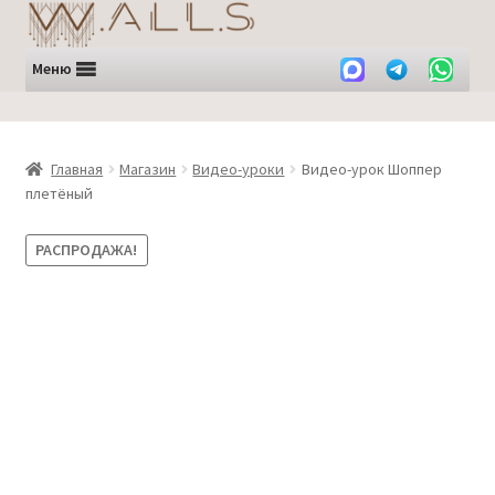
Перейти
Перейти
к
к
навигации
содержимому
Меню
Главная
Магазин
Видео-уроки
Видео-урок Шоппер
плетёный
РАСПРОДАЖА!
Субтитры