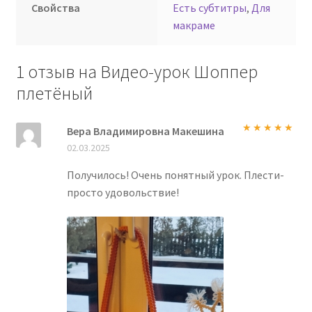
Свойства
Есть субтитры
,
Для
макраме
1 отзыв на
Видео-урок Шоппер
плетёный
Вера Владимировна Макешина
Оценка
5
из
02.03.2025
5
Получилось! Очень понятный урок. Плести-
просто удовольствие!