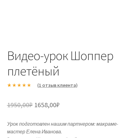
Видео-урок Шоппер
плетёный
(
1
отзыв клиента)
Рейтинг
1
5.00
из 5 на
Первоначальная
Текущая
1950,00
₽
1658,00
₽
основе
цена
цена:
опроса
пользовател
Урок подготовлен нашим партнером: макраме-
составляла
1658,00₽.
я
мастер Елена Иванова.
1950,00₽.