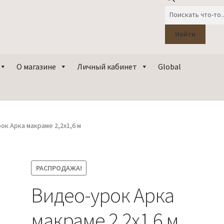
Поиск
товаров
Найти
О магазине
Личный кабинет
Global
ок Арка макраме 2,2х1,6 м
РАСПРОДАЖА!
Видео-урок Арка
макраме 2,2х1,6 м