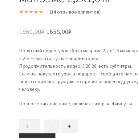
(
14
отзывов клиентов)
Рейтинг
14
5.00
из 5 на
Первоначальная
Текущая
1950,00
₽
1658,00
₽
основе
цена
цена:
опроса
пользовател
Понятный видео-урок «Арка макраме 2,2 х 1,6 м» макр
составляла
1658,00₽.
ей
2,2 м — высота, 1,6 м — ширина арки.
1950,00₽.
Продолжительность видео: 3:26:26, есть субтитры.
Если вы покупаете урок в подарок — сообщите нам, 
подготовим инструкцию по привязке видео к другом
человеку.
Полное описание
ниже
, включая тизер на 4 минуты.
Количество
-
+
товара