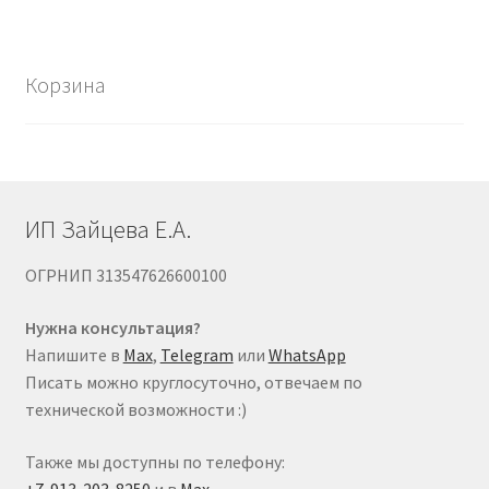
Корзина
ИП Зайцева Е.А.
ОГРНИП 313547626600100
Нужна консультация?
Напишите в
Max
,
Telegram
или
WhatsApp
Писать можно круглосуточно, отвечаем по
технической возможности :)
Также мы доступны по телефону:
+7-913-203-8250
и в
Max
.