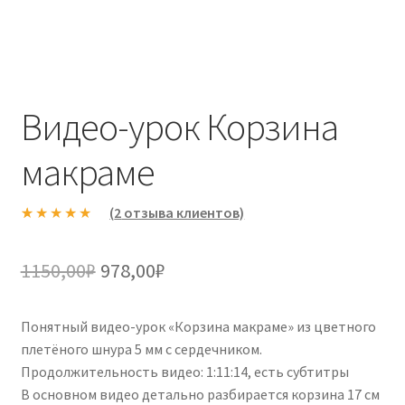
Видео-урок Корзина
макраме
(
2
отзыва клиентов)
Рейтинг
2
5.00
из 5 на
Первоначальная
Текущая
1150,00
₽
978,00
₽
основе
цена
цена:
опроса
пользовател
Понятный видео-урок «Корзина макраме» из цветного
составляла
978,00₽.
ей
плетёного шнура 5 мм с сердечником.
1150,00₽.
Продолжительность видео: 1:11:14, есть субтитры
В основном видео детально разбирается корзина 17 см