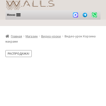
Перейти
Перейти
к
к
навигации
содержимому
Меню
Главная
Магазин
Видео-уроки
Видео-урок Корзина
макраме
РАСПРОДАЖА!
Субтитры