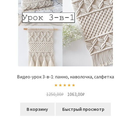
Видео-урок 3-в-1: панно, наволочка, салфетка
Оценка
5.00
Первоначальная
Текущая
1250,00
₽
1063,00
₽
из 5
цена
цена:
составляла
1063,00₽.
В корзину
Быстрый просмотр
1250,00₽.