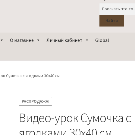
Поиск
товаров
Найти
О магазине
Личный кабинет
Global
ок Сумочка с ягодками 30х40 см
РАСПРОДАЖА!
Видео-урок Сумочка с
ягодками 30х40 см