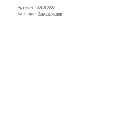
с
Артикул:
4001010003
ягодками
Категория:
Видео-уроки
30х40
см