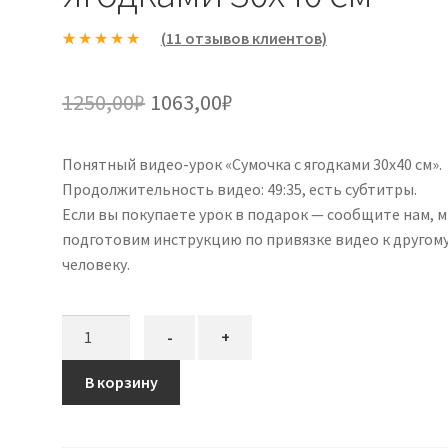
(
11
отзывов клиентов)
Рейтинг
11
5.00
из 5 на
Первоначальная
Текущая
1250,00
₽
1063,00
₽
основе
цена
цена:
опроса
пользовател
Понятный видео-урок «Сумочка с ягодками 30х40 см».
составляла
1063,00₽.
ей
Продолжительность видео: 49:35, есть субтитры.
1250,00₽.
Если вы покупаете урок в подарок — сообщите нам, 
подготовим инструкцию по привязке видео к другом
человеку.
Количество
-
+
товара
Видео-
В корзину
урок
Сумочка