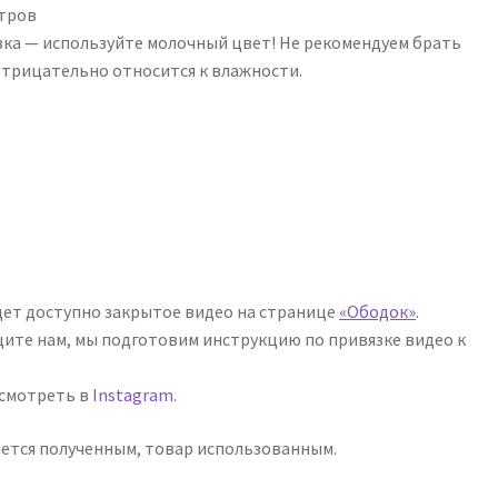
етров
вка — используйте молочный цвет! Не рекомендуем брать
отрицательно относится к влажности.
дет доступно закрытое видео на странице
«Ободок»
.
щите нам, мы подготовим инструкцию по привязке видео к
осмотреть в
Instagram
.
ается полученным, товар использованным.