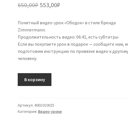
Первоначальная
Текущая
650,00
₽
553,00
₽
цена
цена:
Понятный видео-урок «Ободок» в стиле бренда
составляла
553,00₽.
Zimmermann.
650,00₽.
Продолжительность видео: 06:41, есть субтитры
Если вы покупаете урок в подарок — сообщите нам, 
подготовим инструкцию по привязке видео к другом
человеку.
В корзину
Артикул:
4001010025
Категория:
Видео-уроки