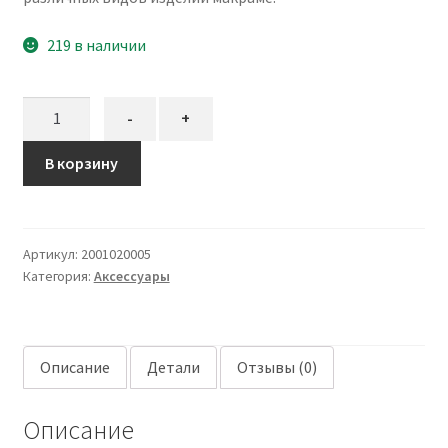
219 в наличии
Количество
-
+
товара
Кольцо
В корзину
68
мм
деревянное
Артикул:
2001020005
Категория:
Аксессуары
Описание
Детали
Отзывы (0)
Описание