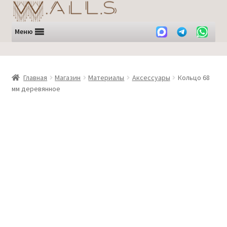
Перейти
Перейти
к
к
навигации
содержимому
Меню
Главная
Магазин
Материалы
Аксессуары
Кольцо 68
мм деревянное