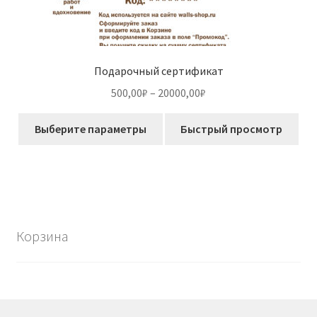
Подарочный сертификат
Диапазон
500,00
₽
–
20000,00
₽
цен:
Этот
500,00₽
Выберите параметры
Быстрый просмотр
товар
–
имеет
20000,00₽
несколько
вариаций.
Опции
можно
Корзина
выбрать
на
странице
товара.