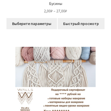
Бусины
Диапазон
2,00
₽
–
27,00
₽
цен:
Этот
2,00₽
Выберите параметры
Быстрый просмотр
товар
–
имеет
27,00₽
несколько
вариаций.
Опции
можно
выбрать
на
странице
товара.