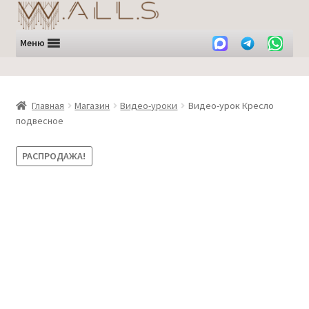
Перейти
Перейти
к
к
навигации
содержимому
Меню
Главная
Магазин
Видео-уроки
Видео-урок Кресло
подвесное
РАСПРОДАЖА!
Субтитры