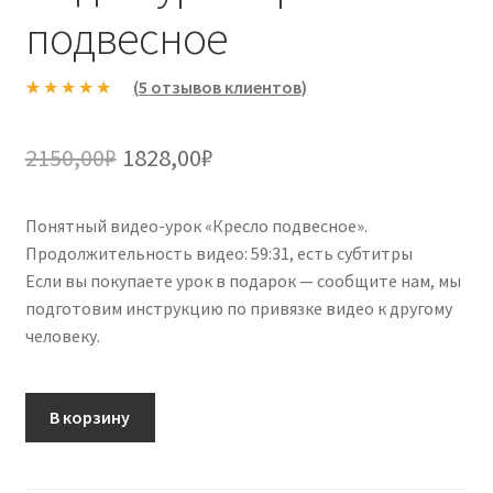
подвесное
(
5
отзывов клиентов)
Рейтинг
5
5.00
из 5 на
Первоначальная
Текущая
2150,00
₽
1828,00
₽
основе
цена
цена:
опроса
пользовател
Понятный видео-урок «Кресло подвесное».
составляла
1828,00₽.
ей
Продолжительность видео: 59:31, есть субтитры
2150,00₽.
Если вы покупаете урок в подарок — сообщите нам, мы
подготовим инструкцию по привязке видео к другому
человеку.
В корзину