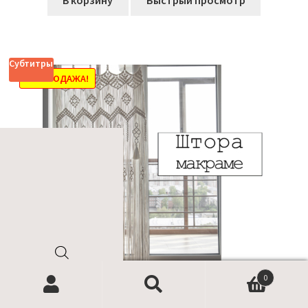
1250,00₽.
Субтитры
РАСПРОДАЖА!
Поиск
0
товаров
Найти