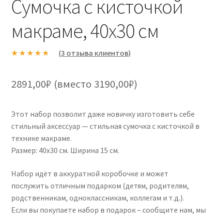
Сумочка с кисточкой
макраме, 40х30 см
(
3
отзыва клиентов)
Рейтинг
3
5.00
из 5 на
2891,00₽ (вместо 3190,00₽)
основе
опроса
пользовател
Этот набор позволит даже новичку изготовить себе
ей
стильный аксессуар — стильная сумочка с кисточкой в
технике макраме.
Размер: 40х30 см. Ширина 15 см.
Набор идёт в аккуратной коробочке и может
послужить отличным подарком (детям, родителям,
родственникам, одноклассникам, коллегам и т.д.).
Если вы покупаете набор в подарок – сообщите нам, мы