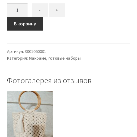
Количество
-
+
товара
Готовый
В корзину
набор
Сумочка
с
Артикул:
3001060001
кисточкой
Категория:
Макраме, готовые наборы
макраме,
40х30
см
Фотогалерея из отзывов