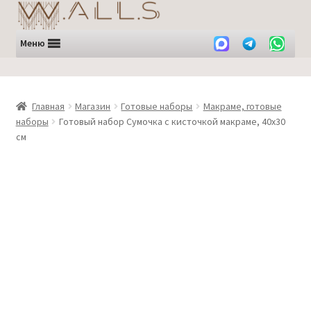
Перейти
Перейти
к
к
навигации
содержимому
Меню
Главная
Магазин
Готовые наборы
Макраме, готовые
наборы
Готовый набор Сумочка с кисточкой макраме, 40х30
см