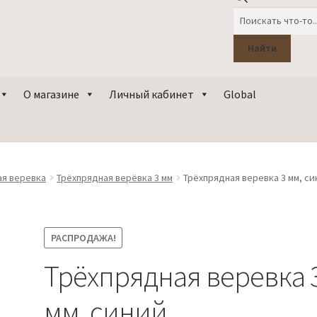
Поиск
товаров
Найти
О магазине
Личный кабинет
Global
ая веревка
Трёхпрядная верёвка 3 мм
Трёхпрядная веревка 3 мм, си
РАСПРОДАЖА!
Трёхпрядная веревка 
мм, синий