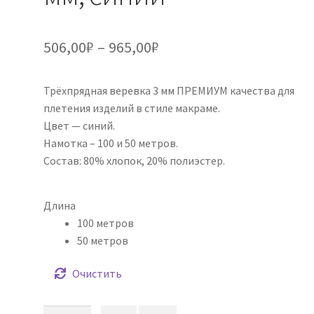
Диапазон
506,00
₽
–
965,00
₽
цен:
Трёхпрядная веревка 3 мм ПРЕМИУМ качества для
506,00₽
плетения изделий в стиле макраме.
–
Цвет — синий.
Намотка – 100 и 50 метров.
965,00₽
Состав: 80% хлопок, 20% полиэстер.
Длина
100 метров
50 метров
Очистить
Количество