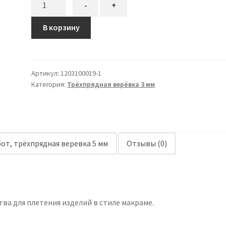
-
+
товара
Трёхпрядная
В корзину
веревка
3
мм,
Артикул:
1203100019-1
синий
Категория:
Трёхпрядная верёвка 3 мм
от, трёхпрядная веревка 5 мм
Отзывы (0)
ва для плетения изделий в стиле макраме.