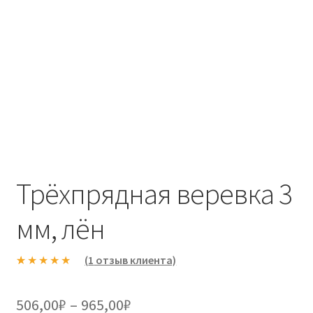
Трёхпрядная веревка 3
мм, лён
(
1
отзыв клиента)
Рейтинг
1
5.00
из 5 на
Диапазон
506,00
₽
–
965,00
₽
основе