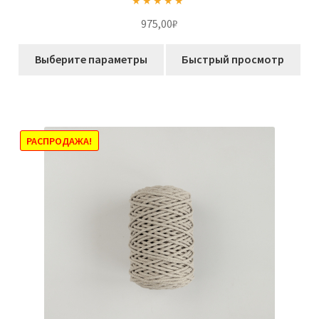
Оценка
5.00
975,00
₽
из 5
Этот
Выберите параметры
Быстрый просмотр
товар
имеет
несколько
вариаций.
Опции
РАСПРОДАЖА!
можно
выбрать
на
странице
товара.