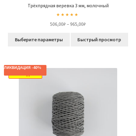
Трёхпрядная веревка 3 мм, молочный
Оценка
5.00
Диапазон
506,00
₽
–
965,00
₽
из 5
цен:
Этот
506,00₽
Выберите параметры
Быстрый просмотр
товар
–
имеет
965,00₽
несколько
вариаций.
ЛИКВИДАЦИЯ -40%
Опции
РАСПРОДАЖА!
можно
выбрать
на
странице
товара.