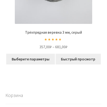
Трёхпрядная веревка 3 мм, серый
Оценка
5.00
Диапазон
357,00
₽
–
681,00
₽
из 5
цен:
Этот
357,00₽
Выберите параметры
Быстрый просмотр
товар
–
имеет
681,00₽
несколько
вариаций.
Опции
можно
Корзина
выбрать
на