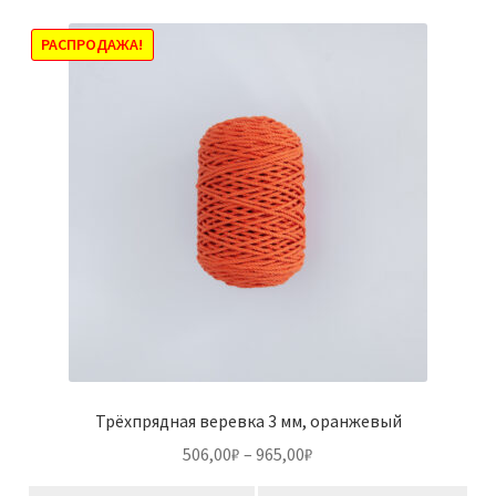
РАСПРОДАЖА!
Трёхпрядная веревка 3 мм, оранжевый
Диапазон
506,00
₽
–
965,00
₽
цен: