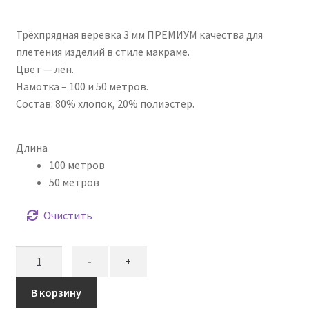
цен:
опроса
пользовател
Трёхпрядная веревка 3 мм ПРЕМИУМ качества для
506,00₽
я
плетения изделий в стиле макраме.
–
Цвет — лён.
Намотка – 100 и 50 метров.
965,00₽
Состав: 80% хлопок, 20% полиэстер.
Длина
100 метров
50 метров
Очистить
Количество
-
+
товара
Трёхпрядная
В корзину
веревка