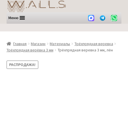
Перейти
Перейти
к
к
навигации
содержимому
Меню
Главная
Магазин
Материалы
Трёхпрядная веревка
Трёхпрядная верёвка 3 мм
Трёхпрядная веревка 3 мм, лён
РАСПРОДАЖА!