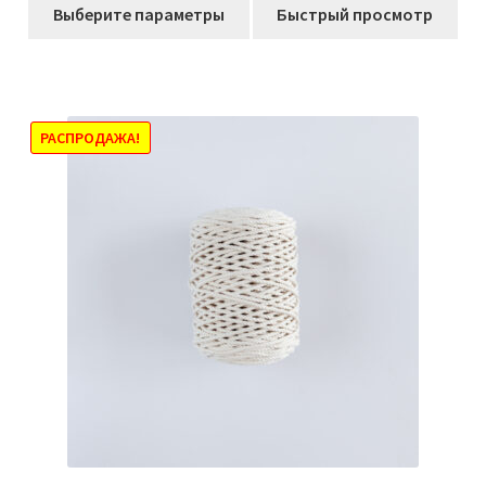
Этот
506,00₽
Выберите параметры
Быстрый просмотр
товар
–
имеет
965,00₽
несколько
вариаций.
Опции
РАСПРОДАЖА!
можно
выбрать
на
странице
товара.