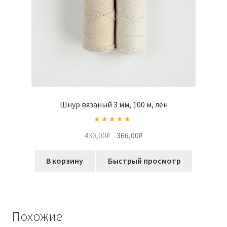
Шнур вязаный 3 мм, 100 м, лён
Оценка
5.00
Первоначальная
Текущая
430,00
₽
366,00
₽
из 5
цена
цена:
составляла
366,00₽.
В корзину
Быстрый просмотр
430,00₽.
Похожие