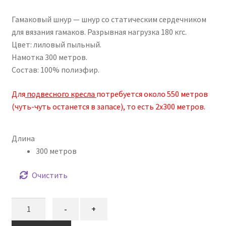
цена
цена:
Гамаковый шнур — шнур со статическим сердечником
составляла
2051,00₽.
для вязания гамаков. Разрывная нагрузка 180 кгс.
2930,00₽.
Цвет: лиловый пыльный.
Намотка 300 метров.
Состав: 100% полиэфир.
Для
подвесного кресла
потребуется около 550 метров
(чуть-чуть останется в запасе), то есть 2х300 метров.
Длина
300 метров
Очистить
Количество
-
+
товара