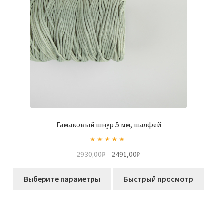
Гамаковый шнур 5 мм, шалфей
Оценка
5.00
Первоначальная
Текущая
2930,00
₽
2491,00
₽
из 5
цена
цена:
Этот
составляла
2491,00₽.
Выберите параметры
Быстрый просмотр
товар
2930,00₽.
имеет
несколько