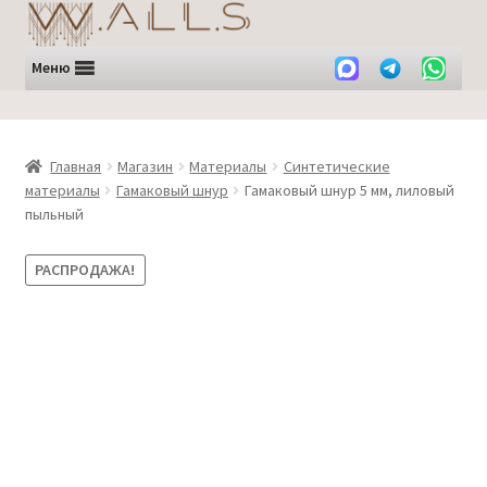
Перейти
Перейти
к
к
навигации
содержимому
Меню
Главная
Магазин
Материалы
Синтетические
материалы
Гамаковый шнур
Гамаковый шнур 5 мм, лиловый
пыльный
РАСПРОДАЖА!
ЛИКВИДАЦИЯ -30%