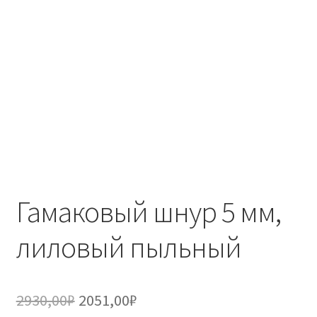
Гамаковый шнур 5 мм,
лиловый пыльный
Первоначальная
Текущая
2930,00
₽
2051,00
₽