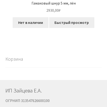
Гамаковый шнур 5 мм, лён
2930,00
₽
Этот
Нет в наличии
Быстрый просмотр
товар
имеет
несколько
вариаций.
Опции
можно
Корзина
выбрать
на
странице
товара.
ИП Зайцева Е.А.
ОГРНИП 313547626600100