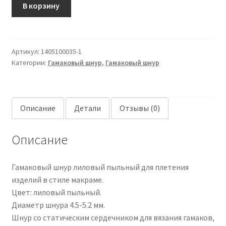
Гамаковый
В корзину
шнур
5
мм,
Артикул:
1405100035-1
лиловый
Категории:
Гамаковый шнур
,
Гамаковый шнур
пыльный
Описание
Детали
Отзывы (0)
Описание
Гамаковый шнур лиловый пыльный для плетения
изделий в стиле макраме.
Цвет: лиловый пыльный.
Диаметр шнура 4.5-5.2 мм.
Шнур со статическим сердечником для вязания гамаков,