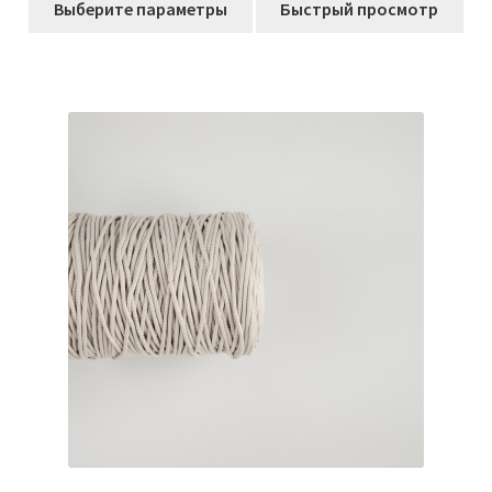
составляла
2491,00₽.
Выберите параметры
Быстрый просмотр
товар
2930,00₽.
имеет
несколько
вариаций.
Опции
можно
выбрать
на
странице
товара.