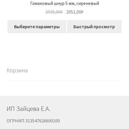
Гамаковый шнур 5 мм, сиреневый
Первоначальная
Текущая
2930,00
₽
2051,00
₽
цена
цена:
Этот
составляла
2051,00₽.
Выберите параметры
Быстрый просмотр
товар
2930,00₽.
имеет
несколько
вариаций.
Опции
можно
Корзина
выбрать
на
странице
товара.
ИП Зайцева Е.А.
ОГРНИП 313547626600100