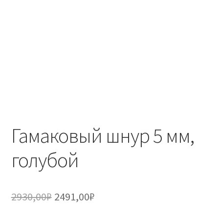
Гамаковый шнур 5 мм,
голубой
Первоначальная
Текущая
2930,00
₽
2491,00
₽
цена
цена: