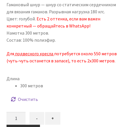
Гамаковый шнур — шнур со статическим сердечником
составляла
2491,00₽.
для вязания гамаков. Разрывная нагрузка 180 кгс.
2930,00₽.
Цвет: голубой.
Есть 2 оттенка, если вам важен
конкретный — обращайтесь в WhatsApp!
Намотка 300 метров.
Состав: 100% полиэфир.
Для
подвесного кресла
потребуется около 550 метров
(чуть-чуть останется в запасе), то есть 2х300 метров.
Длина
300 метров
Очистить
Количество
-
+
товара