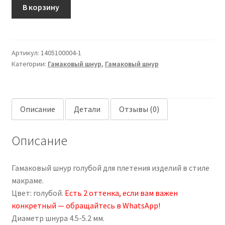
Гамаковый
В корзину
шнур
5
мм,
Артикул:
1405100004-1
голубой
Категории:
Гамаковый шнур
,
Гамаковый шнур
Описание
Детали
Отзывы (0)
Описание
Гамаковый шнур голубой для плетения изделий в стиле
макраме.
Цвет: голубой.
Есть 2 оттенка, если вам важен
конкретный — обращайтесь в WhatsApp!
Диаметр шнура 4.5-5.2 мм.