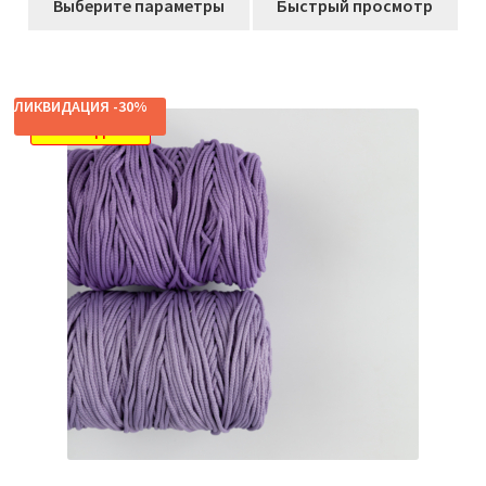
составляла
2491,00₽.
Выберите параметры
Быстрый просмотр
товар
2930,00₽.
имеет
несколько
вариаций.
ЛИКВИДАЦИЯ -30%
Опции
РАСПРОДАЖА!
можно
выбрать
на
странице
товара.