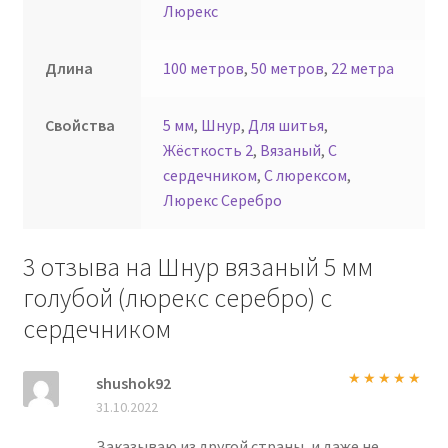
Люрекс
Длина
100 метров
,
50 метров
,
22 метра
Свойства
5 мм
,
Шнур
,
Для шитья
,
Жёсткость 2
,
Вязаный
,
С
сердечником
,
С люрексом
,
Люрекс Серебро
3 отзыва на
Шнур вязаный 5 мм
голубой (люрекс серебро) с
сердечником
shushok92
Оценка
5
из
31.10.2022
5
Заказываю из другой страны, и даже не