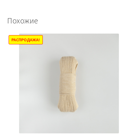
несколько
вариаций.
Похожие
Опции
можно
выбрать
РАСПРОДАЖА!
на
странице
товара.