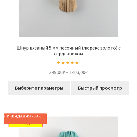
Шнур вязаный 5 мм песочный (люрекс золото) с
сердечником
Оценка
5.00
Диапазон
349,00
₽
–
1403,00
₽
из 5
цен:
Этот
349,00₽
Выберите параметры
Быстрый просмотр
товар
–
имеет
1403,00₽
несколько
вариаций.
ЛИКВИДАЦИЯ -30%
Опции
РАСПРОДАЖА!
можно