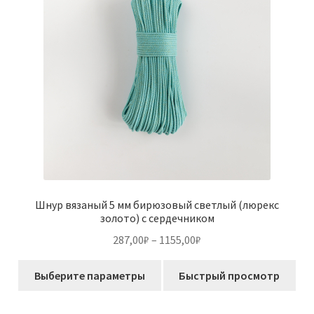
выбрать
на
странице
товара.
Шнур вязаный 5 мм бирюзовый светлый (люрекс
золото) с сердечником
Диапазон
287,00
₽
–
1155,00
₽
цен:
Этот
287,00₽
Выберите параметры
Быстрый просмотр
товар
–
имеет
1155,00₽