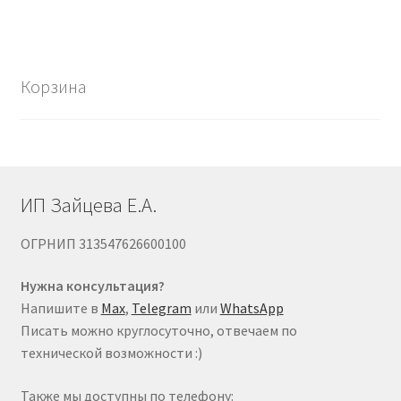
несколько
вариаций.
Опции
можно
Корзина
выбрать
на
странице
товара.
ИП Зайцева Е.А.
ОГРНИП 313547626600100
Нужна консультация?
Напишите в
Max
,
Telegram
или
WhatsApp
Писать можно круглосуточно, отвечаем по
технической возможности :)
Также мы доступны по телефону: