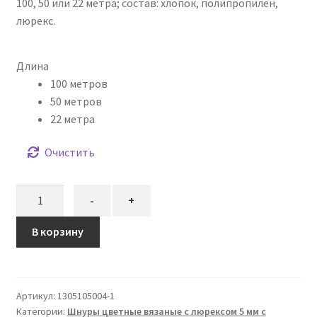
100, 50 или 22 метра; состав: хлопок, полипропилен,
люрекс.
Длина
100 метров
50 метров
22 метра
Очистить
Количество
-
+
товара
Шнур
В корзину
вязаный
5
мм
Артикул:
1305105004-1
голубой
Категории:
Шнуры цветные вязаные с люрексом 5 мм с
(люрекс