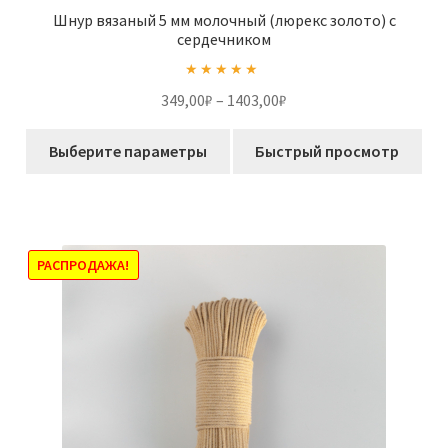
Шнур вязаный 5 мм молочный (люрекс золото) с
сердечником
Оценка
5.00
Диапазон
349,00
₽
–
1403,00
₽
из 5
цен:
Этот
349,00₽
Выберите параметры
Быстрый просмотр
товар
–
имеет
1403,00₽
несколько
вариаций.
Опции
РАСПРОДАЖА!
можно
выбрать
на
странице
товара.