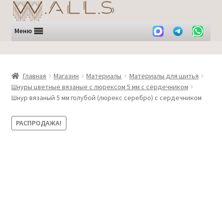
Перейти
Перейти
к
к
навигации
содержимому
Меню
Главная
Магазин
Материалы
Материалы для шитья
Шнуры цветные вязаные с люрексом 5 мм с сердечником
Шнур вязаный 5 мм голубой (люрекс серебро) с сердечником
РАСПРОДАЖА!