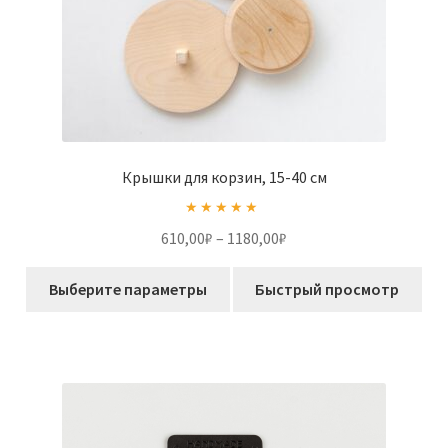
Крышки для корзин, 15-40 см
Оценка
5.00
Диапазон
610,00
₽
–
1180,00
₽
из 5
цен:
Этот
610,00₽
Выберите параметры
Быстрый просмотр
товар
–
имеет
1180,00₽
несколько
вариаций.
Опции
можно