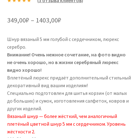
(
3
отзыва клиентов)
Рейтинг
3
5.00
из 5 на
Диапазон
349,00
₽
–
1403,00
₽
основе
цен:
опроса
пользовател
Шнур вязаный 5 мм голубой с сердечником, люрекс
349,00₽
ей
серебро.
–
Внимание! Очень нежное сочетание, на фото видно
не очень хорошо, но в жизни серебряный люрекс
1403,00₽
видно хорошо!
Вплетёный люрекс придаёт дополнительный стильный
декоративный вид вашим изделиям!
Специально подготовлен для шитья корзин (от малых
до больших) и сумок, изготовления салфеток, ковров и
других изделий.
Вязаный шнур — более жёсткий, чем аналогичный
плетёный цветной шнур 5 мм с сердечником. Уровень
жёсткости 2.