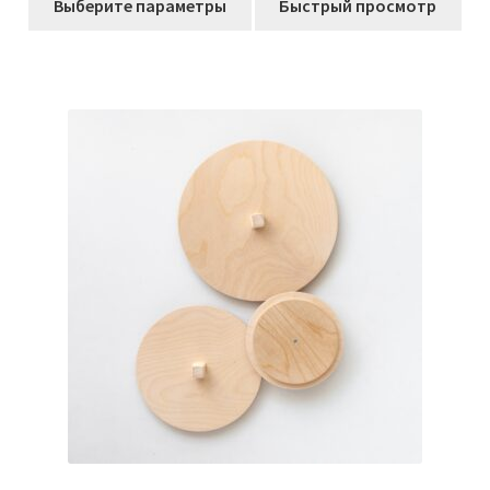
Выберите параметры
Быстрый просмотр
товар
имеет
несколько
вариаций.
Опции
можно
выбрать
на
странице
товара.