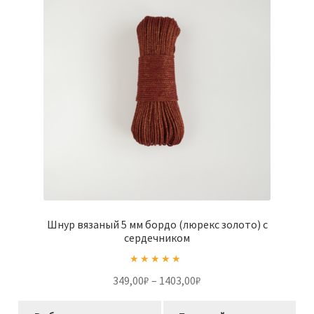
можно
выбрать
на
странице
товара.
Шнур вязаный 5 мм бордо (люрекс золото) с
сердечником
Оценка
5.00
Диапазон
349,00
₽
–
1403,00
₽
из 5
цен:
Этот