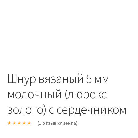
Шнур вязаный 5 мм
молочный (люрекс
золото) с сердечником
(
1
отзыв клиента)
Рейтинг
1