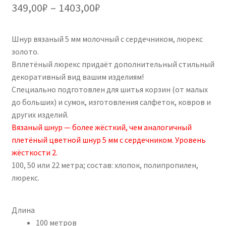
5.00
из 5 на
Диапазон
349,00
₽
–
1403,00
₽
основе
цен:
опроса
пользовател
Шнур вязаный 5 мм молочный с сердечником, люрекс
349,00₽
я
золото.
–
Вплетёный люрекс придаёт дополнительный стильный
декоративный вид вашим изделиям!
1403,00₽
Специально подготовлен для шитья корзин (от малых
до больших) и сумок, изготовления салфеток, ковров и
других изделий.
Вязаный шнур — более жёсткий, чем аналогичный
плетёный цветной шнур 5 мм с сердечником. Уровень
жёсткости 2.
100, 50 или 22 метра; состав: хлопок, полипропилен,
люрекс.
Длина
100 метров