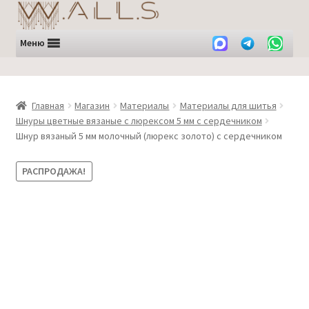
Перейти
Перейти
к
к
навигации
содержимому
Меню
Главная
Магазин
Материалы
Материалы для шитья
Шнуры цветные вязаные с люрексом 5 мм с сердечником
Шнур вязаный 5 мм молочный (люрекс золото) с сердечником
РАСПРОДАЖА!