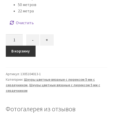
50 метров
22 метра
Очистить
Количество
-
+
товара
Шнур
В корзину
вязаный
5
мм
Артикул:
1305104013-1
молочный
Категории:
Шнуры цветные вязаные с люрексом 5 мм с
(люрекс
сердечником
,
Шнуры цветные вязаные с люрексом 5 мм с
золото)
сердечником
с
сердечником
Фотогалерея из отзывов