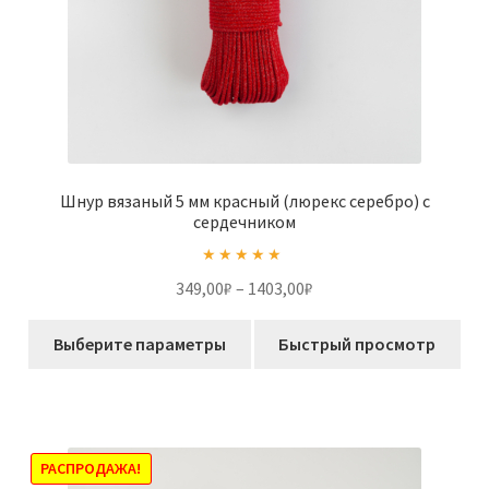
Шнур вязаный 5 мм красный (люрекс серебро) с
сердечником
Оценка
5.00
Диапазон
349,00
₽
–
1403,00
₽
из 5
цен:
Этот
349,00₽
Выберите параметры
Быстрый просмотр
товар
–
имеет
1403,00₽
несколько
вариаций.
Опции
РАСПРОДАЖА!