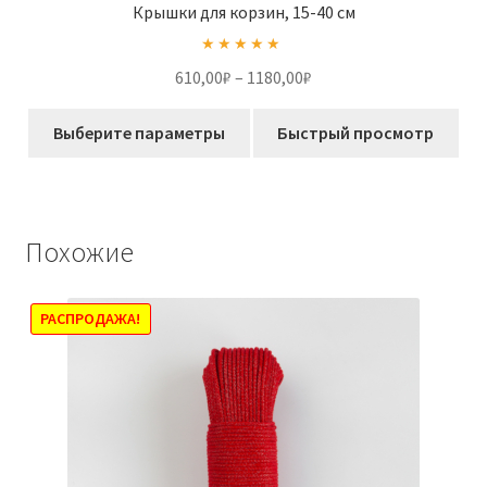
Крышки для корзин, 15-40 см
Оценка
5.00
Диапазон
610,00
₽
–
1180,00
₽
из 5
цен:
Этот
610,00₽
Выберите параметры
Быстрый просмотр
товар
–
имеет
1180,00₽
несколько
вариаций.
Похожие
Опции
можно
выбрать
РАСПРОДАЖА!
на
странице
товара.