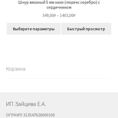
Шнур вязаный 5 мм хаки (люрекс серебро) с
сердечником
Диапазон
349,00
₽
–
1403,00
₽
цен:
Этот
349,00₽
Выберите параметры
Быстрый просмотр
товар
–
имеет
1403,00₽
несколько
вариаций.
Опции
можно
Корзина
выбрать
на
странице
товара.
ИП Зайцева Е.А.
ОГРНИП 313547626600100