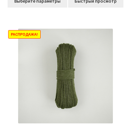
349,00₽
Выберите параметры
Быстрый просмотр
товар
–
имеет
1403,00₽
несколько
вариаций.
Опции
РАСПРОДАЖА!
можно
выбрать
на
странице
товара.