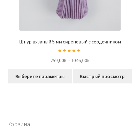
Шнур вязаный 5 мм сиреневый с сердечником
Оценка
5.00
Диапазон
259,00
₽
–
1046,00
₽
из 5
цен:
Этот
259,00₽
Выберите параметры
Быстрый просмотр
товар
–
имеет
1046,00₽
несколько
вариаций.
Опции
можно
Корзина
выбрать
на