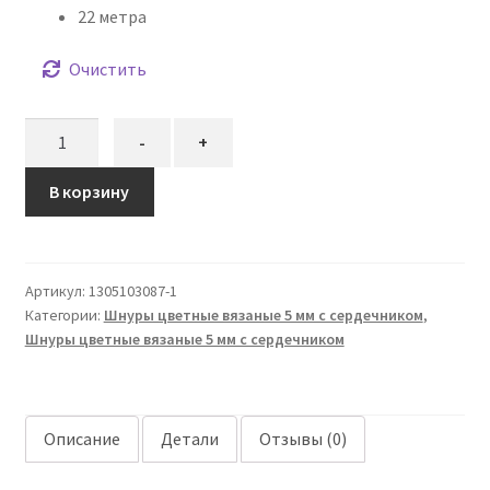
22 метра
Очистить
Количество
-
+
товара
Шнур
В корзину
вязаный
5
мм
Артикул:
1305103087-1
серый
Категории:
Шнуры цветные вязаные 5 мм с сердечником
,
тёплый
Шнуры цветные вязаные 5 мм с сердечником
с
сердечником
Описание
Детали
Отзывы (0)