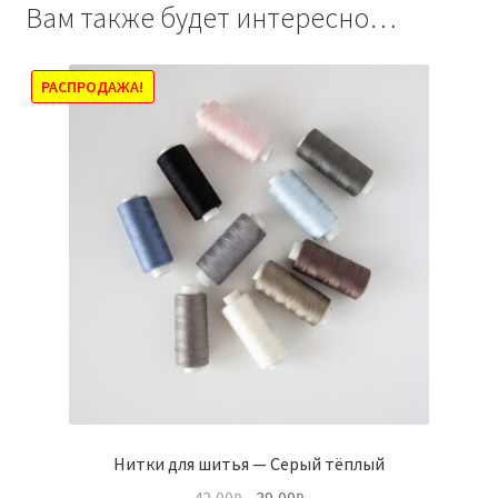
Вам также будет интересно…
РАСПРОДАЖА!
Нитки для шитья — Серый тёплый
Первоначальная
Текущая
42,00
₽
39,00
₽