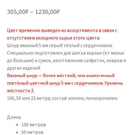
Диапазон
305,00
₽
–
1230,00
₽
цен:
Цвет временно выведен из ассортимента в связи с
305,00₽
отсутствием исходного сырья этого цвета
–
Шнур вязаный 5 мм серый тёплый с сердечником.
Специально подготовлен для шитья корзин (от малых
1230,00₽
до больших) и сумок, изготовления салфеток, ковров и
других изделий.
Вязаный шнур — более жёсткий, чем аналогичный
плетёный цветной шнур 5 мм с сердечником. Уровень
жёсткости 2.
100, 50 или 22 метра; состав: хлопок, полипропилен.
Длина
100 метров
50 метров