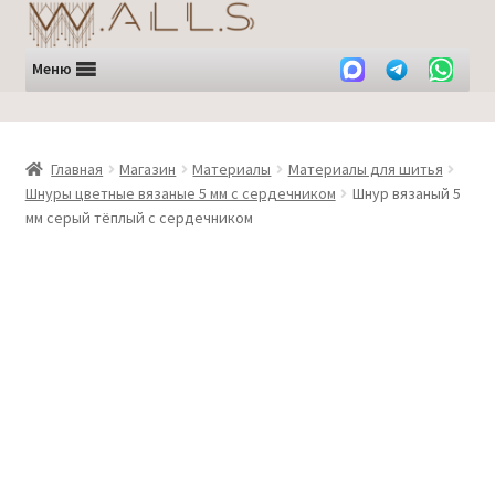
Перейти
Перейти
к
к
навигации
содержимому
Меню
Главная
Магазин
Материалы
Материалы для шитья
Шнуры цветные вязаные 5 мм с сердечником
Шнур вязаный 5
мм серый тёплый с сердечником