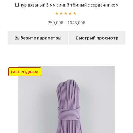
Шнур вязаный 5 мм синий тёмный с сердечником
Оценка
4.89
Диапазон
259,00
₽
–
1046,00
₽
из 5
цен:
Этот
259,00₽
Выберите параметры
Быстрый просмотр
товар
–
имеет
1046,00₽
несколько
вариаций.
Опции
РАСПРОДАЖА!
можно
выбрать
на
странице
товара.