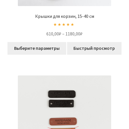
Крышки для корзин, 15-40 см
Оценка
5.00
Диапазон
610,00
₽
–
1180,00
₽
из 5
цен:
Этот
610,00₽
Выберите параметры
Быстрый просмотр
товар
–
имеет
1180,00₽
несколько
вариаций.
Опции
можно
выбрать
на
странице
товара.