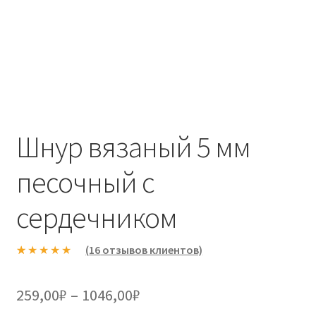
Шнур вязаный 5 мм
песочный с
сердечником
(
16
отзывов клиентов)
Рейтинг
16
5.00
из 5 на
Диапазон
259,00
₽
–
1046,00
₽
основе