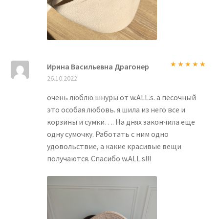
Ирина Васильевна Драгонер
Оценка
5
из
26.10.2022
5
очень люблю шнуры от w.ALL.s. а песочный
это особая любовь. я шила из него все и
корзины и сумки…. На дняx закончила еще
одну сумочку. Работать с ним одно
удовольствие, а какие красивые вещи
получаются. Спасибо w.ALL.s!!!