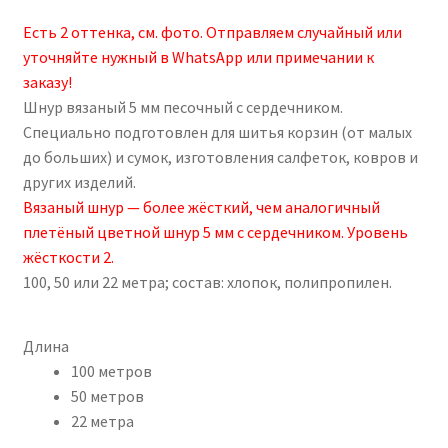
цен:
опроса
пользовател
Есть 2 оттенка, см. фото. Отправляем случайный или
259,00₽
ей
уточняйте нужный в WhatsApp или примечании к
–
заказу!
Шнур вязаный 5 мм песочный с сердечником.
1046,00₽
Специально подготовлен для шитья корзин (от малых
до больших) и сумок, изготовления салфеток, ковров и
других изделий.
Вязаный шнур — более жёсткий, чем аналогичный
плетёный цветной шнур 5 мм с сердечником. Уровень
жёсткости 2.
100, 50 или 22 метра; состав: хлопок, полипропилен.
Длина
100 метров
50 метров
22 метра