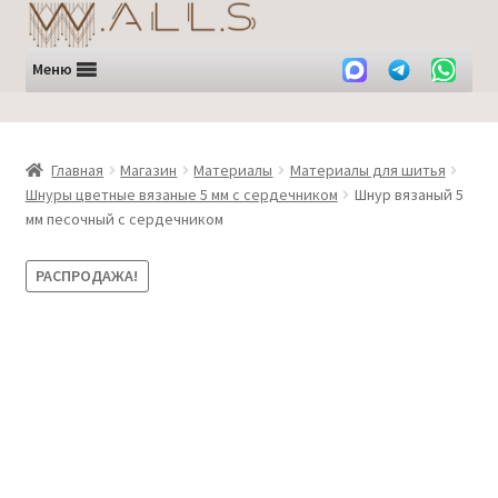
Перейти
Перейти
к
к
навигации
содержимому
Меню
Главная
Магазин
Материалы
Материалы для шитья
Шнуры цветные вязаные 5 мм с сердечником
Шнур вязаный 5
мм песочный с сердечником
РАСПРОДАЖА!