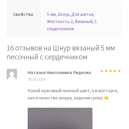
Свойства
5 мм
,
Шнур
,
Для шитья
,
Жёсткость 2
,
Вязаный
,
С
сердечником
16 отзывов на
Шнур вязаный 5 мм
песочный с сердечником
Наталья Николаевна Ледкова
Оценка
5
из
28.02.2026
5
Какой красивый нежный цвет, я в восторге,
как и качество шнура, изделия супер