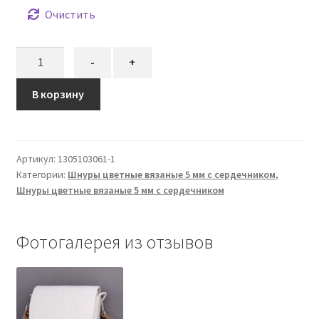
Очистить
Количество
-
+
товара
Шнур
В корзину
вязаный
5
мм
Артикул:
1305103061-1
песочный
Категории:
Шнуры цветные вязаные 5 мм с сердечником
,
с
Шнуры цветные вязаные 5 мм с сердечником
сердечником
Фотогалерея из отзывов