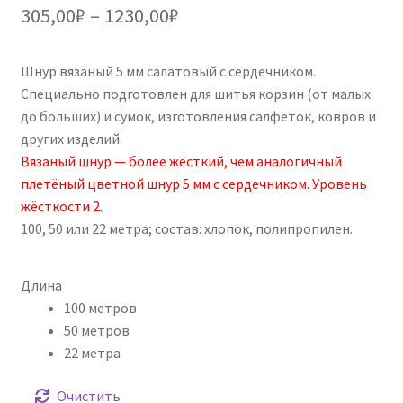
5.00
из 5 на
Диапазон
305,00
₽
–
1230,00
₽
основе
цен:
опроса
пользовател
Шнур вязаный 5 мм салатовый с сердечником.
305,00₽
ей
Специально подготовлен для шитья корзин (от малых
–
до больших) и сумок, изготовления салфеток, ковров и
других изделий.
1230,00₽
Вязаный шнур — более жёсткий, чем аналогичный
плетёный цветной шнур 5 мм с сердечником. Уровень
жёсткости 2.
100, 50 или 22 метра; состав: хлопок, полипропилен.
Длина
100 метров
50 метров
22 метра
Очистить