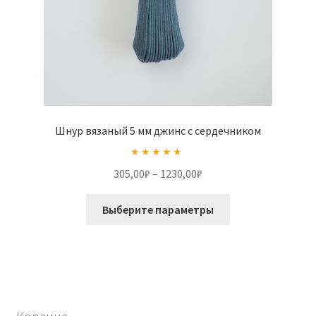
Шнур вязаный 5 мм джинс с сердечником
Оценка
5.00
Диапазон
305,00
₽
–
1230,00
₽
из 5
цен:
Этот
305,00₽
Выберите параметры
товар
–
имеет
1230,00₽
несколько
вариаций.
Опции
можно