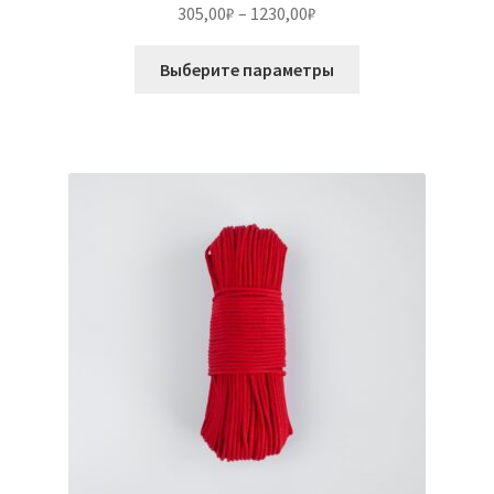
Оценка
5.00
Диапазон
305,00
₽
–
1230,00
₽
из 5
цен:
Этот
305,00₽
Выберите параметры
товар
–
имеет
1230,00₽
несколько
вариаций.
Опции
можно
выбрать
на
странице
товара.