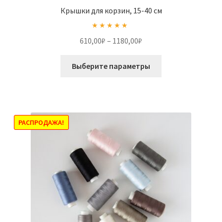
Крышки для корзин, 15-40 см
Оценка
5.00
Диапазон
610,00
₽
–
1180,00
₽
из 5
цен:
Этот
610,00₽
Выберите параметры
товар
–
имеет
1180,00₽
несколько
вариаций.
Опции
РАСПРОДАЖА!
можно
выбрать
на
странице
товара.