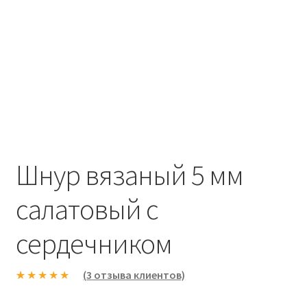
Шнур вязаный 5 мм
салатовый с
сердечником
(
3
отзыва клиентов)
Рейтинг
3