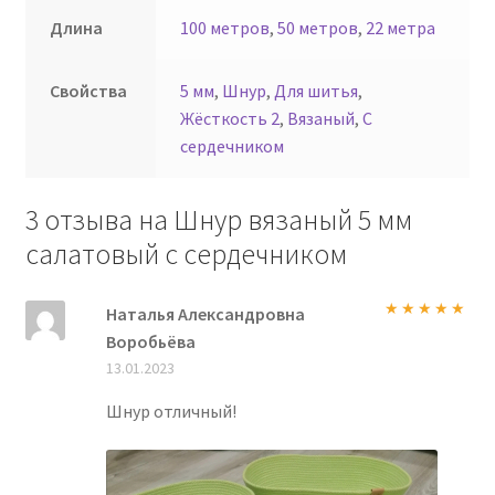
Длина
100 метров
,
50 метров
,
22 метра
Свойства
5 мм
,
Шнур
,
Для шитья
,
Жёсткость 2
,
Вязаный
,
С
сердечником
3 отзыва на
Шнур вязаный 5 мм
салатовый с сердечником
Наталья Александровна
Оценка
5
из
Воробьёва
5
13.01.2023
Шнур отличный!