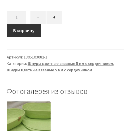
Количество
-
+
товара
Шнур
В корзину
вязаный
5
мм
Артикул:
1305103082-1
салатовый
Категории:
Шнуры цветные вязаные 5 мм с сердечником
,
с
Шнуры цветные вязаные 5 мм с сердечником
сердечником
Фотогалерея из отзывов