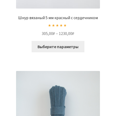
Шнур вязаный 5 мм красный с сердечником
Оценка
5.00
Диапазон
305,00
₽
–
1230,00
₽
из 5
цен:
Этот
305,00₽
Выберите параметры
товар
–
имеет
1230,00₽
несколько
вариаций.
Опции
можно
выбрать
на
странице
товара.