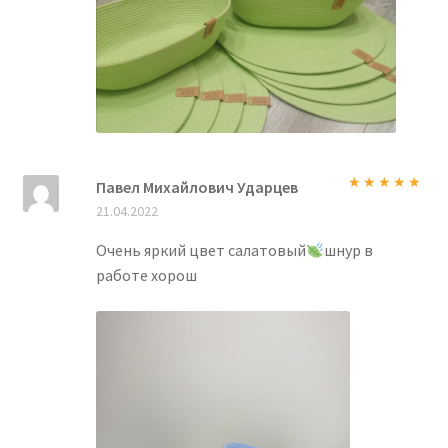
Павел Михайлович Ударцев
Оценка
5
из
21.04.2022
5
Очень яркий цвет салатовый
шнур в
работе хорош