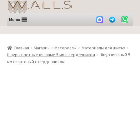
Перейти
Перейти
к
к
навигации
содержимому
Меню
Главная
Магазин
Материалы
Материалы для шитья
Шнуры цветные вязаные 5 мм с сердечником
Шнур вязаный 5
мм салатовый с сердечником