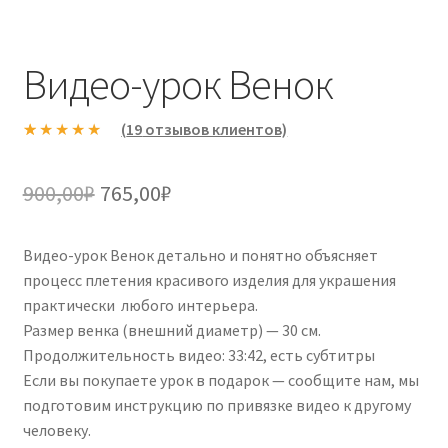
Видео-урок Венок
(
19
отзывов клиентов)
Рейтинг
19
5.00
из 5 на
Первоначальная
Текущая
900,00
₽
765,00
₽
основе
цена
цена:
опроса
пользовател
Видео-урок Венок детально и понятно объясняет
составляла
765,00₽.
ей
процесс плетения красивого изделия для украшения
900,00₽.
практически любого интерьера.
Размер венка (внешний диаметр) — 30 см.
Продолжительность видео: 33:42, есть субтитры
Если вы покупаете урок в подарок — сообщите нам, мы
подготовим инструкцию по привязке видео к другому
человеку.