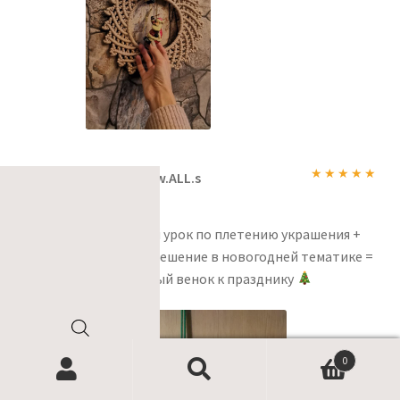
Менеджер w.ALL.s
Оценка
5
из
27.01.2024
5
Пошаговый урок по плетению украшения +
цветовое решение в новогодней тематике =
симпатичный венок к празднику
Поиск
0
товаров
Найти