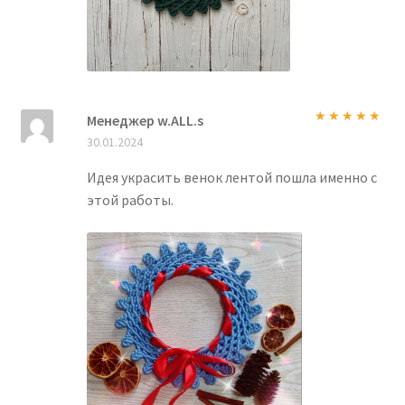
Менеджер w.ALL.s
Оценка
5
из
30.01.2024
5
Идея украсить венок лентой пошла именно с
этой работы.