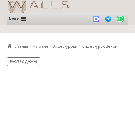
Перейти
Перейти
к
к
навигации
содержимому
Меню
Главная
Магазин
Видео-уроки
Видео-урок Венок
РАСПРОДАЖА!
Субтитры