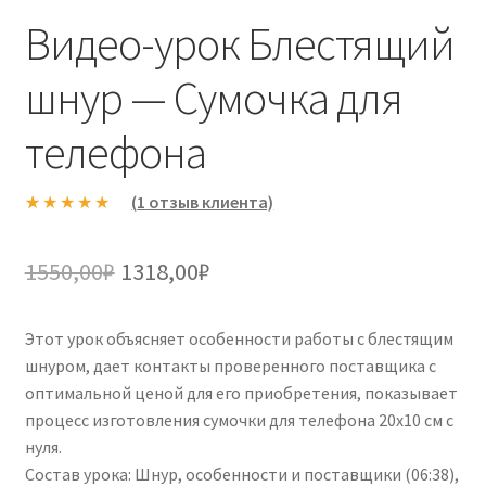
Видео-урок Блестящий
шнур — Сумочка для
телефона
(
1
отзыв клиента)
Рейтинг
1
5.00
из 5 на
Первоначальная
Текущая
1550,00
₽
1318,00
₽
основе
цена
цена:
опроса
пользовател
Этот урок объясняет особенности работы с блестящим
составляла
1318,00₽.
я
шнуром, дает контакты проверенного поставщика с
1550,00₽.
оптимальной ценой для его приобретения, показывает
процесс изготовления сумочки для телефона 20х10 см с
нуля.
Состав урока: Шнур, особенности и поставщики (06:38),