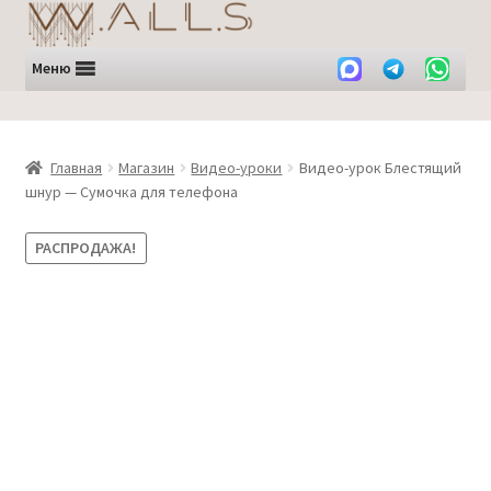
Перейти
Перейти
к
к
навигации
содержимому
Меню
Главная
Магазин
Видео-уроки
Видео-урок Блестящий
шнур — Сумочка для телефона
РАСПРОДАЖА!
Субтитры