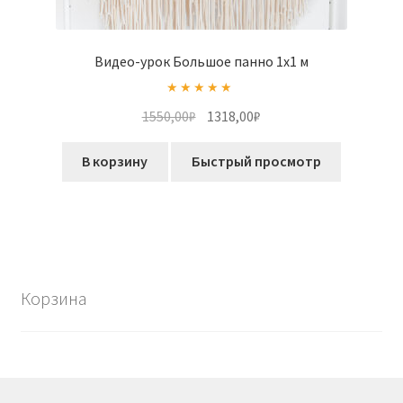
Видео-урок Большое панно 1х1 м
Оценка
5.00
Первоначальная
Текущая
1550,00
₽
1318,00
₽
из 5
цена
цена:
составляла
1318,00₽.
В корзину
Быстрый просмотр
1550,00₽.
Корзина