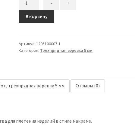
-
+
товара
Трёхпрядная
В корзину
веревка
5
мм,
Артикул:
1205100007-1
зелёный
Категория:
Трёхпрядная верёвка 5 мм
от, трёхпрядная веревка 5 мм
Отзывы (0)
ва для плетения изделий в стиле макраме.