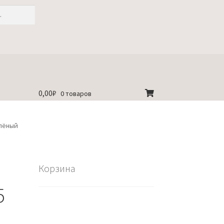
0,00
₽
0 товаров
елёный
Корзина
5