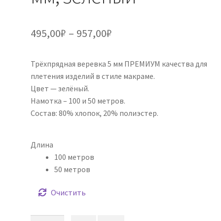
Диапазон
495,00
₽
–
957,00
₽
цен:
Трёхпрядная веревка 5 мм ПРЕМИУМ качества для
495,00₽
плетения изделий в стиле макраме.
–
Цвет — зелёный.
Намотка – 100 и 50 метров.
957,00₽
Состав: 80% хлопок, 20% полиэстер.
Длина
100 метров
50 метров
Очистить
Количество