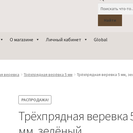
Поиск
товаров
Найти
О магазине
Личный кабинет
Global
ая веревка
Трёхпрядная верёвка 5 мм
Трёхпрядная веревка 5 мм, з
РАСПРОДАЖА!
Трёхпрядная веревка 
мм, зелёный