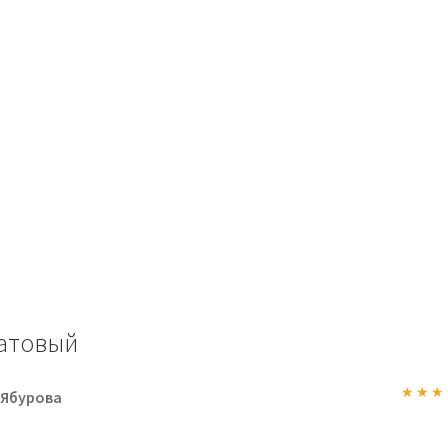
латовый
 Ябурова
Оценк
5