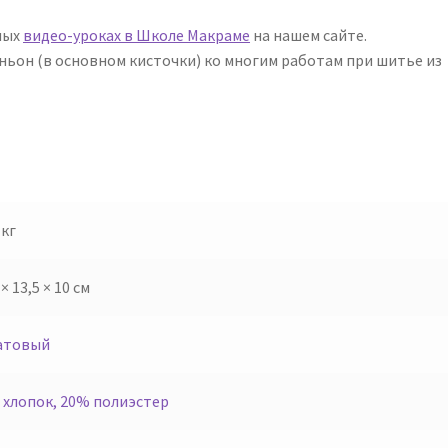
ных
видео-уроках в Школе Макраме
на нашем сайте.
аньон (в основном кисточки) ко многим работам при шитье из
 кг
 × 13,5 × 10 см
атовый
 хлопок, 20% полиэстер