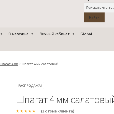
Поиск
товаров
Найти
О магазине
Личный кабинет
Global
Шпагат 4 мм
Шпагат 4 мм салатовый
РАСПРОДАЖА!
Шпагат 4 мм салатовы
(
1
отзыв клиента)