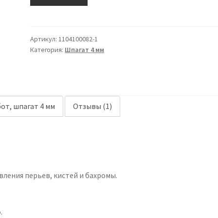
4
мм
салатовый
Артикул:
1104100082-1
Категория:
Шпагат 4 мм
от, шпагат 4 мм
Отзывы (1)
вления перьев, кистей и бахромы.
.