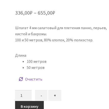
Рейтинг
1
5.00
из 5 на
Диапазон
336,00
₽
–
655,00
₽
основе
цен:
опроса
пользовател
Шпагат 4 мм салатовый для плетения панно, перьев,
336,00₽
я
кистей и бахромы.
–
100 и 50 метров, 80% хлопок, 20% полиэстер.
655,00₽
Длина
100 метров
50 метров
Очистить
Количество
-
+
товара
Шпагат
В корзину