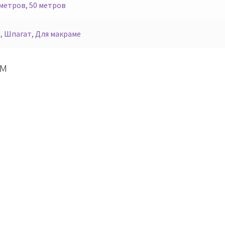
 метров
,
50 метров
м
,
Шпагат
,
Для макраме
мм