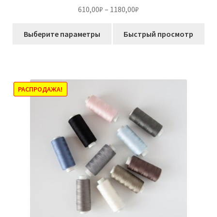
Оценка
5.00
Диапазон
610,00
₽
–
1180,00
₽
из 5
цен:
Этот
610,00₽
Выберите параметры
Быстрый просмотр
товар
–
имеет
1180,00₽
несколько
вариаций.
Опции
РАСПРОДАЖА!
можно
выбрать
на
странице
товара.