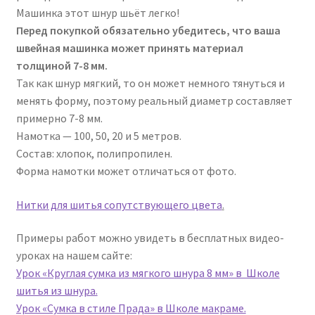
Машинка этот шнур шьёт легко!
Перед покупкой обязательно убедитесь, что ваша
швейная машинка может принять материал
толщиной 7-8 мм.
Так как шнур мягкий, то он может немного тянуться и
менять форму, поэтому реальный диаметр составляет
примерно 7-8 мм.
Намотка — 100, 50, 20 и 5 метров.
Состав: хлопок, полипропилен.
Форма намотки может отличаться от фото.
Нитки для шитья сопутствующего цвета
.
Примеры работ можно увидеть в бесплатных видео-
уроках на нашем сайте:
Урок «Круглая сумка из мягкого шнура 8 мм» в Школе
шитья из шнура.
Урок «Сумка в стиле Прада» в Школе макраме.