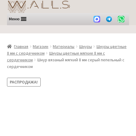
Перейти
Перейти
к
к
навигации
содержимому
Меню
Главная
Магазин
Материалы
Шнуры
Шнуры цветные
8 мм с сердечником
Шнуры цветные мягкие 8 мм с
сердечником
Шнур вязаный мягкий 8 мм серый пепельный с
сердечником
РАСПРОДАЖА!