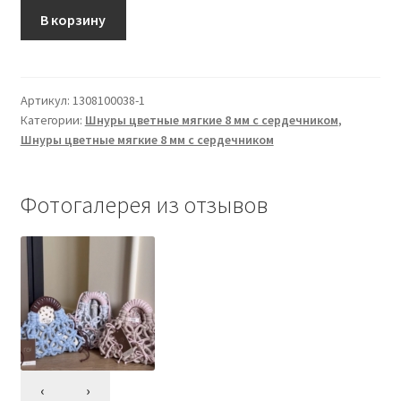
Шнур
В корзину
вязаный
мягкий
8
Артикул:
1308100038-1
мм
Категории:
Шнуры цветные мягкие 8 мм с сердечником
,
серый
Шнуры цветные мягкие 8 мм с сердечником
пепельный
с
сердечником
Фотогалерея из отзывов
‹
›