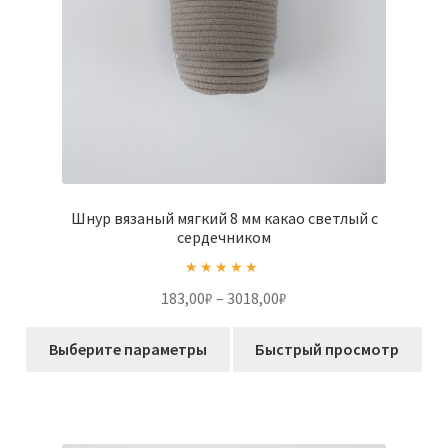
Шнур вязаный мягкий 8 мм какао светлый с
сердечником
Оценка
5.00
Диапазон
183,00
₽
–
3018,00
₽
из 5
цен:
Этот
183,00₽
Выберите параметры
Быстрый просмотр
товар
–
имеет
3018,00₽
несколько
вариаций.