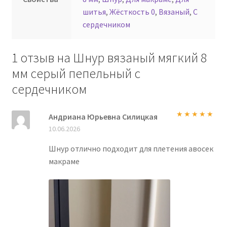
шитья
,
Жёсткость 0
,
Вязаный
,
С
сердечником
1 отзыв на
Шнур вязаный мягкий 8
мм серый пепельный с
сердечником
Андриана Юрьевна Силицкая
Оценка
5
из
10.06.2026
5
Шнур отлично подходит для плетения авосек
макраме