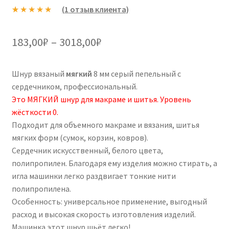
(
1
отзыв клиента)
Рейтинг
1
5.00
из 5 на
Диапазон
183,00
₽
–
3018,00
₽
основе
цен:
опроса
пользовател
Шнур вязаный
мягкий
8 мм серый пепельный с
183,00₽
я
сердечником, профессиональный.
–
Это МЯГКИЙ шнур для макраме и шитья. Уровень
жёсткости 0.
3018,00₽
Подходит для объемного макраме и вязания, шитья
мягких форм (сумок, корзин, ковров).
Сердечник искусственный, белого цвета,
полипропилен. Благодаря ему изделия можно стирать, а
игла машинки легко раздвигает тонкие нити
полипропилена.
Особенность: универсальное применение, выгодный
расход и высокая скорость изготовления изделий.
Машинка этот шнур шьёт легко!