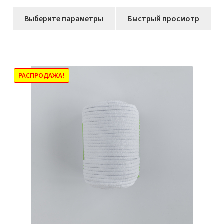
цен:
Этот
183,00₽
Выберите параметры
Быстрый просмотр
товар
–
имеет
3018,00₽
несколько
вариаций.
Опции
РАСПРОДАЖА!
можно
выбрать
на
странице
товара.