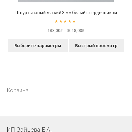
Шнур вязаный мягкий 8 мм белый с сердечником
Оценка
5.00
Диапазон
183,00
₽
–
3018,00
₽
из 5
цен:
Этот
183,00₽
Выберите параметры
Быстрый просмотр
товар
–
имеет
3018,00₽
несколько
вариаций.
Опции
можно
Корзина
выбрать
на
странице
товара.
ИП Зайцева Е.А.