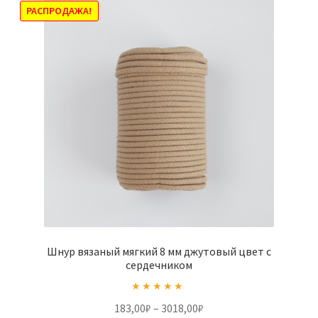
Опции
РАСПРОДАЖА!
можно
выбрать
на
странице
товара.
Шнур вязаный мягкий 8 мм джутовый цвет с
сердечником
Оценка
5.00
Диапазон
183,00
₽
–
3018,00
₽
из 5