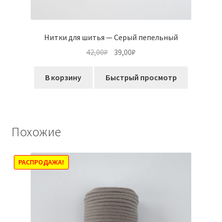
Нитки для шитья — Серый пепельный
Первоначальная
Текущая
42,00
₽
39,00
₽
цена
цена:
составляла
39,00₽.
В корзину
Быстрый просмотр
42,00₽.
Похожие
РАСПРОДАЖА!