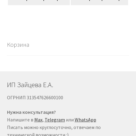
товар
–
имеет
3213,00₽
несколько
вариаций.
Опции
можно
Корзина
выбрать
на
странице
товара.
ИП Зайцева Е.А.
ОГРНИП 313547626600100
Нужна консультация?
Напишите в
Max
,
Telegram
или
WhatsApp
Писать можно круглосуточно, отвечаем по
технической возможности :)