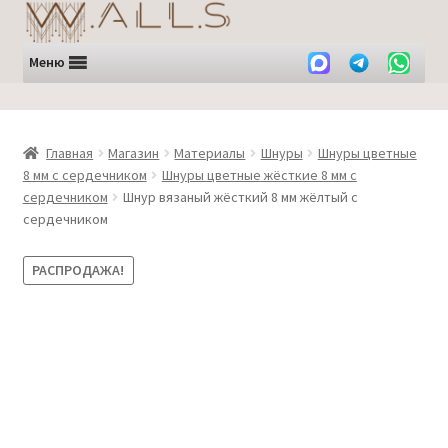
Перейти
Перейти
к
к
навигации
содержимому
Меню
Главная
Магазин
Материалы
Шнуры
Шнуры цветные
8 мм с сердечником
Шнуры цветные жёсткие 8 мм с
сердечником
Шнур вязаный жёсткий 8 мм жёлтый с
сердечником
РАСПРОДАЖА!