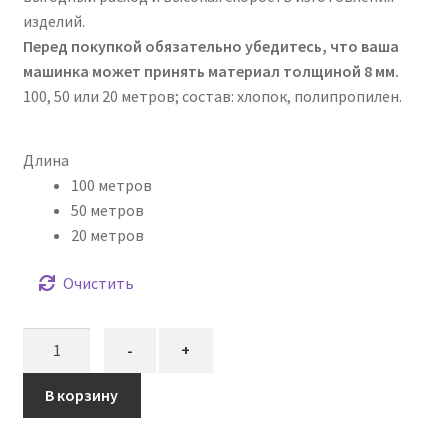
изделий.
Перед покупкой обязательно убедитесь, что ваша
машинка может принять материал толщиной 8 мм.
100, 50 или 20 метров; состав: хлопок, полипропилен.
Длина
100 метров
50 метров
20 метров
Очистить
Количество
-
+
товара
Шнур
В корзину
вязаный
жёсткий