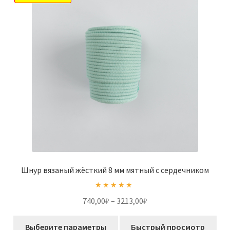
можно
выбрать
на
странице
товара.
Шнур вязаный жёсткий 8 мм мятный с сердечником
Оценка
5.00
Диапазон
740,00
₽
–
3213,00
₽
из 5
цен:
Этот
740,00₽
Выберите параметры
Быстрый просмотр