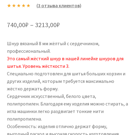
(
3
отзыва клиентов)
Рейтинг
3
5.00
из 5 на
Диапазон
740,00
₽
–
3213,00
₽
основе
цен:
опроса
пользовател
Шнур вязаный 8 мм жёлтый с сердечником,
740,00₽
ей
профессиональный.
–
Это самый жёсткий шнур в нашей линейке шнуров для
шитья. Уровень жёсткости 3.
3213,00₽
Специально подготовлен для шитья больших корзин и
других изделий, которым требуется максимально
жёстко держать форму.
Сердечник искусственный, белого цвета,
полипропилен. Благодаря ему изделия можно стирать, а
игла машинки легко раздвигает тонкие нити
полипропилена.
Особенность: изделия отлично держат форму,
выгодный расход и высокая скорость изготовления