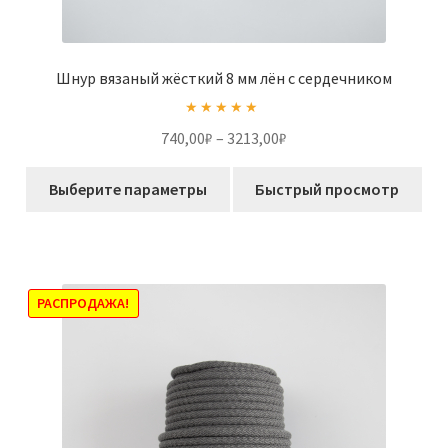
Шнур вязаный жёсткий 8 мм лён с сердечником
Оценка
5.00
Диапазон
740,00
₽
–
3213,00
₽
из 5
цен:
Этот
740,00₽
Выберите параметры
Быстрый просмотр
товар
–
имеет
3213,00₽
несколько
вариаций.
Опции
РАСПРОДАЖА!
можно
выбрать
на
странице
товара.