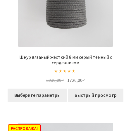
Шнур вязаный жёсткий 8 мм серый тёмный с
сердечником
Оценка
5.00
Первоначальная
Текущая
2030,00
₽
1726,00
₽
из 5
цена
цена:
Этот
составляла
1726,00₽.
Выберите параметры
Быстрый просмотр
товар
2030,00₽.
имеет
несколько
вариаций.
Опции
РАСПРОДАЖА!