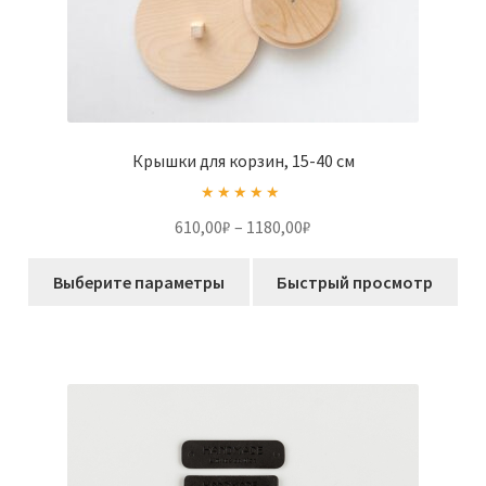
Крышки для корзин, 15-40 см
Оценка
5.00
Диапазон
610,00
₽
–
1180,00
₽
из 5
цен:
Этот
610,00₽
Выберите параметры
Быстрый просмотр
товар
–
имеет
1180,00₽
несколько
вариаций.
Опции
можно
выбрать