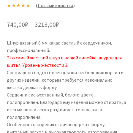
(
1
отзыв клиента)
Рейтинг
1
5.00
из 5 на
Диапазон
740,00
₽
–
3213,00
₽
основе
цен:
опроса
пользовател
Шнур вязаный 8 мм какао светлый с сердечником,
740,00₽
я
профессиональный.
–
Это самый жёсткий шнур в нашей линейке шнуров для
шитья. Уровень жёсткости 3.
3213,00₽
Специально подготовлен для шитья больших корзин и
других изделий, которым требуется максимально
жёстко держать форму.
Сердечник искусственный, белого цвета,
полипропилен. Благодаря ему изделия можно стирать, а
игла машинки легко раздвигает тонкие нити
полипропилена.
Особенность: изделия отлично держат форму,
выгодный расход и высокая скорость изготовления