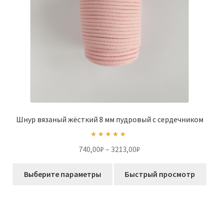
странице
товара.
Шнур вязаный жёсткий 8 мм пудровый с сердечником
Оценка
5.00
Диапазон
740,00
₽
–
3213,00
₽
из 5
цен:
Этот
740,00₽
Выберите параметры
Быстрый просмотр
товар
–
имеет
3213,00₽
несколько
вариаций.