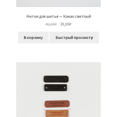
Нитки для шитья — Какао светлый
Первоначальная
Текущая
42,00
₽
39,00
₽
цена
цена:
составляла
39,00₽.
В корзину
Быстрый просмотр
42,00₽.