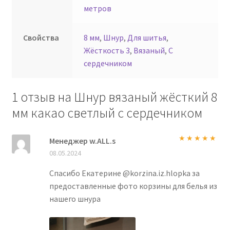
метров
Свойства
8 мм
,
Шнур
,
Для шитья
,
Жёсткость 3
,
Вязаный
,
С
сердечником
1 отзыв на
Шнур вязаный жёсткий 8
мм какао светлый с сердечником
Менеджер w.ALL.s
Оценка
5
из
08.05.2024
5
Спасибо Екатерине @korzina.iz.hlopka за
предоставленные фото корзины для белья из
нашего шнура