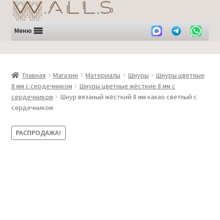
Перейти
Перейти
к
к
навигации
содержимому
Меню
Главная
Магазин
Материалы
Шнуры
Шнуры цветные
8 мм с сердечником
Шнуры цветные жёсткие 8 мм с
сердечником
Шнур вязаный жёсткий 8 мм какао светлый с
сердечником
РАСПРОДАЖА!