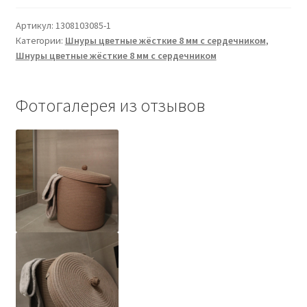
8
Артикул:
1308103085-1
мм
Категории:
Шнуры цветные жёсткие 8 мм с сердечником
,
какао
Шнуры цветные жёсткие 8 мм с сердечником
светлый
с
сердечником
Фотогалерея из отзывов