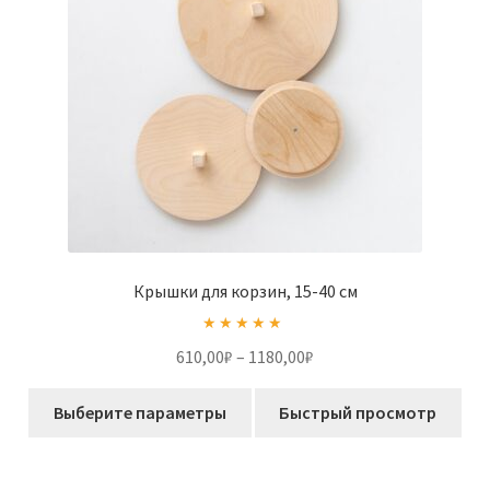
на
странице
товара.
Крышки для корзин, 15-40 см
Оценка
5.00
Диапазон
610,00
₽
–
1180,00
₽
из 5
цен:
Этот
610,00₽
Выберите параметры
Быстрый просмотр
товар
–
имеет
1180,00₽
несколько