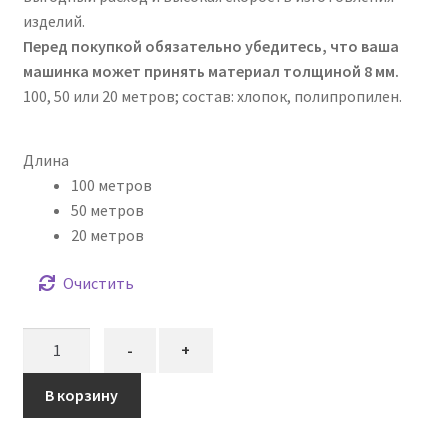
изделий.
Перед покупкой обязательно убедитесь, что ваша
машинка может принять материал толщиной 8 мм.
100, 50 или 20 метров; состав: хлопок, полипропилен.
Длина
100 метров
50 метров
20 метров
Очистить
Количество
-
+
товара
Шнур
В корзину
вязаный
жёсткий