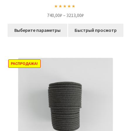
Оценка
5.00
Диапазон
740,00
₽
–
3213,00
₽
из 5
цен:
Этот
740,00₽
Выберите параметры
Быстрый просмотр
товар
–
имеет
3213,00₽
несколько
вариаций.
Опции
РАСПРОДАЖА!
можно
выбрать
на
странице
товара.