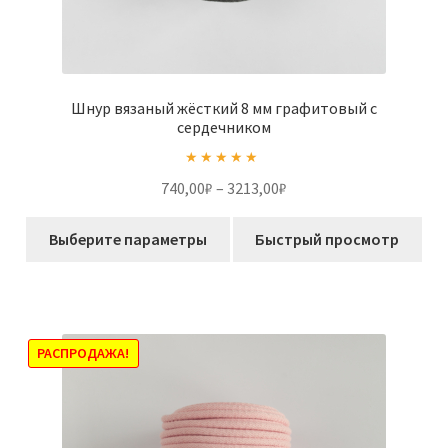
Шнур вязаный жёсткий 8 мм графитовый с
сердечником
Оценка
Диапазон
740,00
₽
–
3213,00
₽
4.75
из 5
цен:
Этот
740,00₽
Выберите параметры
Быстрый просмотр
товар
–
имеет
3213,00₽
несколько
вариаций.
Опции
РАСПРОДАЖА!
можно
выбрать
на