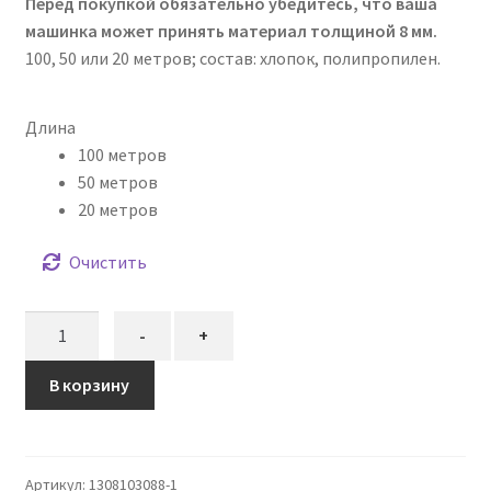
Перед покупкой обязательно убедитесь, что ваша
машинка может принять материал толщиной 8 мм.
100, 50 или 20 метров; состав: хлопок, полипропилен.
Длина
100 метров
50 метров
20 метров
Очистить
Количество
-
+
товара
Шнур
В корзину
вязаный
жёсткий
8
Артикул:
1308103088-1
мм