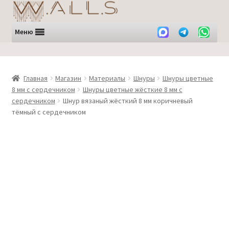
Перейти
Перейти
к
к
навигации
содержимому
Меню
Главная
Магазин
Материалы
Шнуры
Шнуры цветные
8 мм с сердечником
Шнуры цветные жёсткие 8 мм с
сердечником
Шнур вязаный жёсткий 8 мм коричневый
тёмный с сердечником