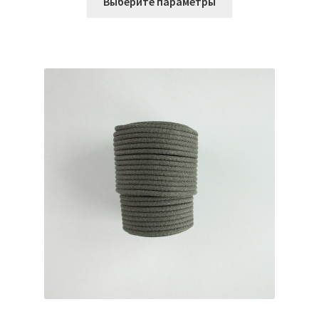
Выберите параметры
товар
–
имеет
3780,00₽
несколько
вариаций.
Опции
можно
выбрать
на
странице
товара.