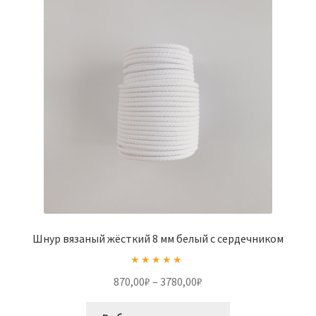
на
странице
товара.
Шнур вязаный жёсткий 8 мм белый с сердечником
Оценка
5.00
Диапазон
870,00
₽
–
3780,00
₽
из 5
цен:
Этот
870,00₽