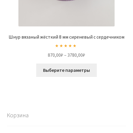
Шнур вязаный жёсткий 8 мм сиреневый с сердечником
Оценка
5.00
Диапазон
870,00
₽
–
3780,00
₽
из 5
цен:
Этот
870,00₽
Выберите параметры
товар
–
имеет
3780,00₽
несколько
вариаций.
Опции
можно
Корзина
выбрать
на