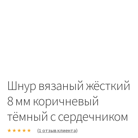
Шнур вязаный жёсткий
8 мм коричневый
тёмный с сердечником
(
1
отзыв клиента)
Рейтинг
1