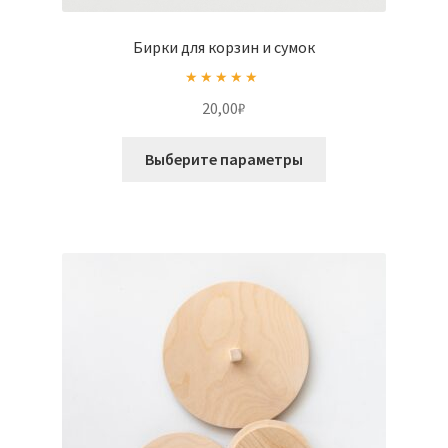
Бирки для корзин и сумок
Оценка
5.00
20,00
₽
из 5
Этот
Выберите параметры
товар
имеет
несколько
вариаций.
Опции
можно
выбрать
на
странице
товара.