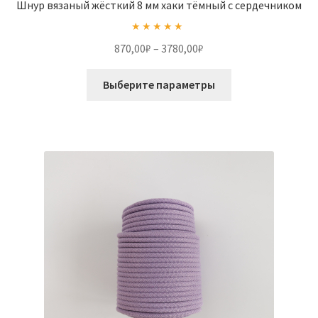
Шнур вязаный жёсткий 8 мм хаки тёмный с сердечником
Оценка
5.00
Диапазон
870,00
₽
–
3780,00
₽
из 5
цен:
Этот
870,00₽
Выберите параметры
товар
–
имеет
3780,00₽
несколько
вариаций.
Опции
можно
выбрать
на
странице
товара.