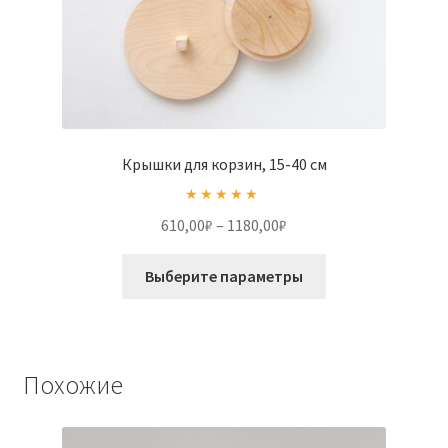
Крышки для корзин, 15-40 см
Оценка
5.00
Диапазон
610,00
₽
–
1180,00
₽
из 5
цен:
Этот
610,00₽
Выберите параметры
товар
–
имеет
1180,00₽
несколько
вариаций.
Похожие
Опции
можно
выбрать