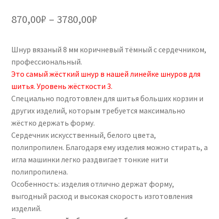
5.00
из 5 на
Диапазон
870,00
₽
–
3780,00
₽
основе
цен:
опроса
пользовател
Шнур вязаный 8 мм коричневый тёмный с сердечником,
870,00₽
я
профессиональный.
–
Это самый жёсткий шнур в нашей линейке шнуров для
шитья. Уровень жёсткости 3.
3780,00₽
Специально подготовлен для шитья больших корзин и
других изделий, которым требуется максимально
жёстко держать форму.
Сердечник искусственный, белого цвета,
полипропилен. Благодаря ему изделия можно стирать, а
игла машинки легко раздвигает тонкие нити
полипропилена.
Особенность: изделия отлично держат форму,
выгодный расход и высокая скорость изготовления
изделий.