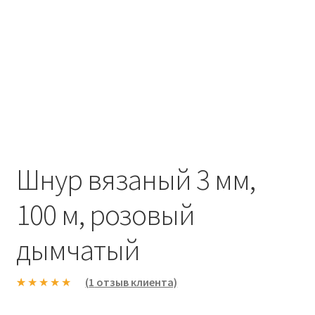
Шнур вязаный 3 мм,
100 м, розовый
дымчатый
(
1
отзыв клиента)
Рейтинг
1