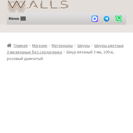
Перейти
Перейти
к
к
навигации
содержимому
Меню
Главная
Магазин
Материалы
Шнуры
Шнуры цветные
3 мм вязаные без сердечника
Шнур вязаный 3 мм, 100 м,
розовый дымчатый