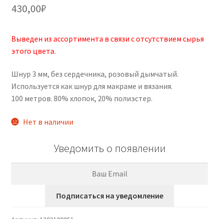
5.00
из 5 на
430,00
₽
основе
опроса
пользовател
Выведен из ассортимента в связи с отсутствием сырья
я
этого цвета.
Шнур 3 мм, без сердечника, розовый дымчатый.
Используется как шнур для макраме и вязания.
100 метров. 80% хлопок, 20% полиэстер.
Нет в наличии
Уведомить о появлении
Подписаться на уведомление