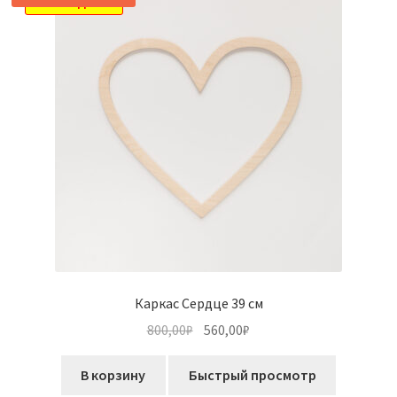
РАСПРОДАЖА!
Каркас Сердце 39 см
Первоначальная
Текущая
800,00
₽
560,00
₽
цена
цена:
составляла
560,00₽.
В корзину
Быстрый просмотр
800,00₽.