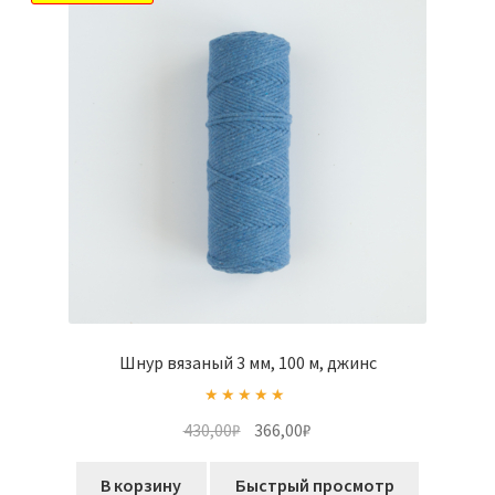
Шнур вязаный 3 мм, 100 м, джинс
Оценка
5.00
Первоначальная
Текущая
430,00
₽
366,00
₽
из 5
цена
цена:
составляла
366,00₽.
В корзину
Быстрый просмотр