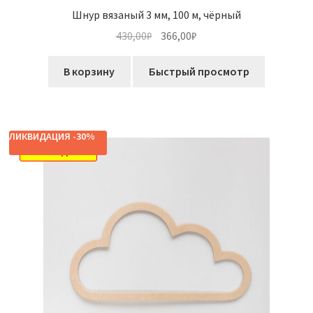
Шнур вязаный 3 мм, 100 м, чёрный
Первоначальная
Текущая
430,00
₽
366,00
₽
цена
цена:
составляла
366,00₽.
В корзину
Быстрый просмотр
430,00₽.
ЛИКВИДАЦИЯ -30%
РАСПРОДАЖА!