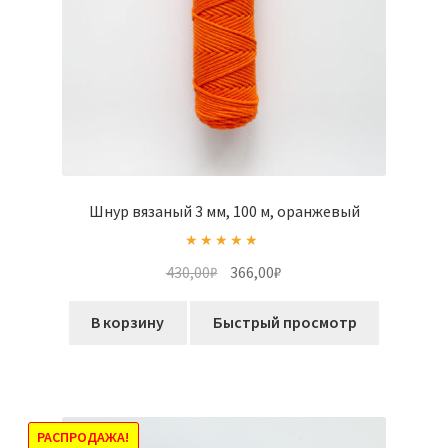
Шнур вязаный 3 мм, 100 м, оранжевый
Оценка
5.00
Первоначальная
Текущая
430,00
₽
366,00
₽
из 5
цена
цена:
составляла
366,00₽.
В корзину
Быстрый просмотр
430,00₽.
РАСПРОДАЖА!