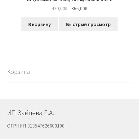
Первоначальная
Текущая
430,00
₽
366,00
₽
цена
цена:
составляла
366,00₽.
В корзину
Быстрый просмотр
430,00₽.
Корзина
ИП Зайцева Е.А.
ОГРНИП 313547626600100