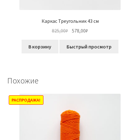
Каркас Треугольник 43 см
Первоначальная
Текущая
825,00
₽
578,00
₽
цена
цена:
составляла
578,00₽.
В корзину
Быстрый просмотр
825,00₽.
Похожие
РАСПРОДАЖА!