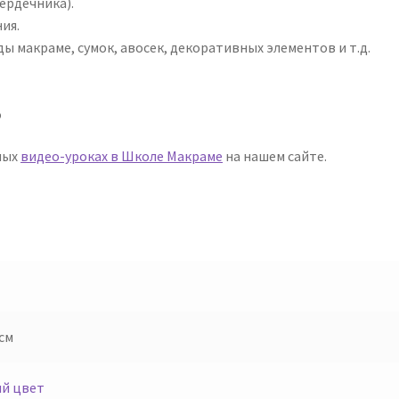
ердечника).
ия.
ы макраме, сумок, авосек, декоративных элементов и т.д.
о
ных
видео-уроках в Школе Макраме
на нашем сайте.
 см
й цвет