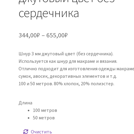
сердечника
Диапазон
344,00
₽
–
655,00
₽
цен:
Шнур 3 мм джутовый цвет (без сердечника).
344,00₽
Используется как шнур для макраме и вязания.
–
Отлично подходит для изготовления одежды макраме
сумок, авосек, декоративных элементов и т.д.
655,00₽
100 и 50 метров. 80% хлопок, 20% полиэстер.
Длина
100 метров
50 метров
Очистить