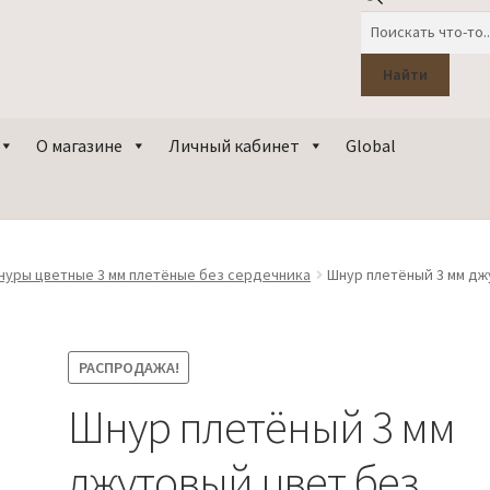
Поиск
товаров
Найти
О магазине
Личный кабинет
Global
нуры цветные 3 мм плетёные без сердечника
Шнур плетёный 3 мм дж
РАСПРОДАЖА!
Шнур плетёный 3 мм
джутовый цвет без