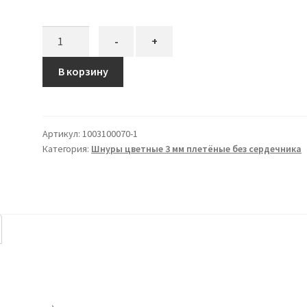
Количество
-
+
товара
Шнур
В корзину
плетёный
3
мм
Артикул:
1003100070-1
джутовый
Категория:
Шнуры цветные 3 мм плетёные без сердечника
цвет
без
сердечника