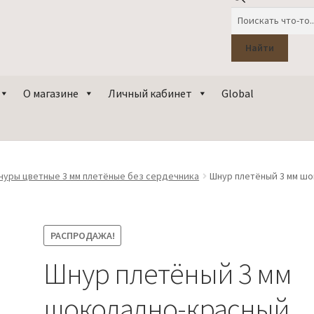
Поиск
товаров
Найти
О магазине
Личный кабинет
Global
нуры цветные 3 мм плетёные без сердечника
Шнур плетёный 3 мм ш
РАСПРОДАЖА!
Шнур плетёный 3 мм
шоколадно-красный