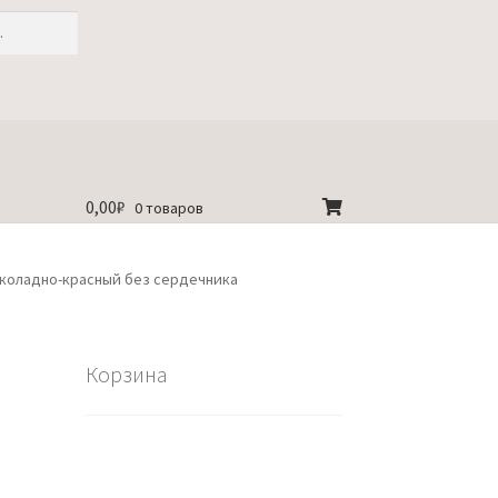
0,00
₽
0 товаров
околадно-красный без сердечника
Корзина