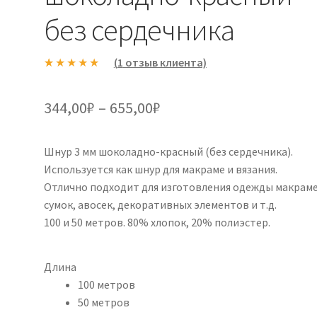
без сердечника
(
1
отзыв клиента)
Рейтинг
1
5.00
из 5 на
Диапазон
344,00
₽
–
655,00
₽
основе
цен:
опроса
пользовател
Шнур 3 мм шоколадно-красный (без сердечника).
344,00₽
я
Используется как шнур для макраме и вязания.
–
Отлично подходит для изготовления одежды макраме
сумок, авосек, декоративных элементов и т.д.
655,00₽
100 и 50 метров. 80% хлопок, 20% полиэстер.
Длина
100 метров
50 метров