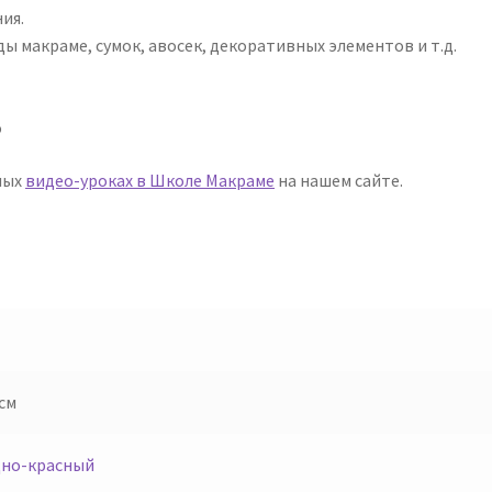
ия.
ы макраме, сумок, авосек, декоративных элементов и т.д.
о
ных
видео-уроках в Школе Макраме
на нашем сайте.
 см
но-красный