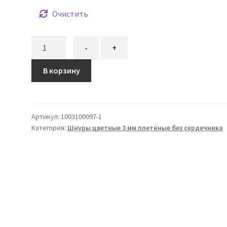
Очистить
Количество
-
+
товара
Шнур
В корзину
плетёный
3
мм
Артикул:
1003100097-1
шоколадно-
Категория:
Шнуры цветные 3 мм плетёные без сердечника
красный
без
сердечника