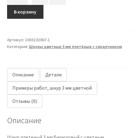
товара
Шнур
В корзину
плетёный
3
мм
Артикул:
1003102067-1
бирюзовый
Категория:
Шнуры цветные 3 мм плетёные с сердечником
с
цветным
сердечником
Описание
Детали
Примеры работ, шнур 3 мм цветной
Отзывы (0)
Описание
Шнур плетёный 3 мм бирюзовый с цветным