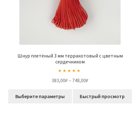
Шнур плетёный 3 мм терракотовый с цветным
сердечником
Оценка
5.00
Диапазон
383,00
₽
–
748,00
₽
из 5
цен:
Этот
383,00₽
Выберите параметры
Быстрый просмотр
товар
–
имеет
748,00₽
несколько
вариаций.
Опции
можно