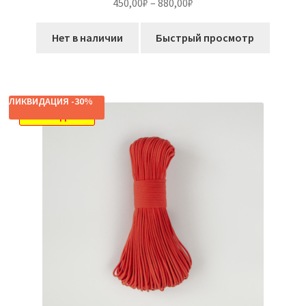
Диапазон
450,00
₽
–
880,00
₽
цен:
Этот
450,00₽
Нет в наличии
Быстрый просмотр
товар
–
имеет
880,00₽
несколько
вариаций.
ЛИКВИДАЦИЯ -30%
Опции
РАСПРОДАЖА!
можно
выбрать
на
странице
товара.