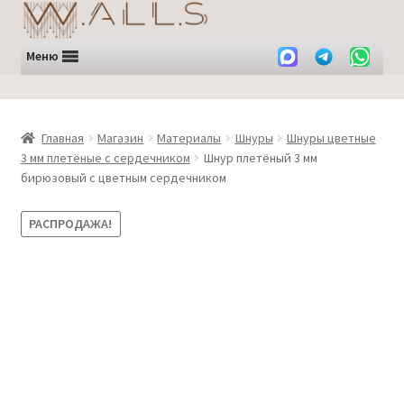
Перейти
Перейти
к
к
навигации
содержимому
Меню
Главная
Магазин
Материалы
Шнуры
Шнуры цветные
3 мм плетёные с сердечником
Шнур плетёный 3 мм
бирюзовый с цветным сердечником
РАСПРОДАЖА!