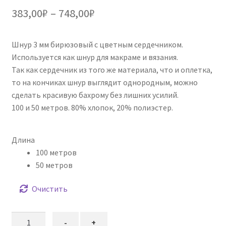
Диапазон
383,00
₽
–
748,00
₽
цен:
Шнур 3 мм бирюзовый с цветным сердечником.
383,00₽
Используется как шнур для макраме и вязания.
–
Так как сердечник из того же материала, что и оплетка,
то на кончиках шнур выглядит однородным, можно
748,00₽
сделать красивую бахрому без лишних усилий.
100 и 50 метров. 80% хлопок, 20% полиэстер.
Длина
100 метров
50 метров
Очистить
Количество
-
+