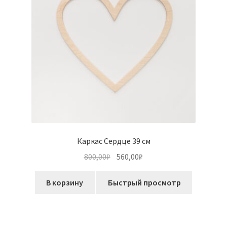
Каркас Сердце 39 см
Первоначальная
Текущая
800,00
₽
560,00
₽
цена
цена:
составляла
560,00₽.
В корзину
Быстрый просмотр
800,00₽.