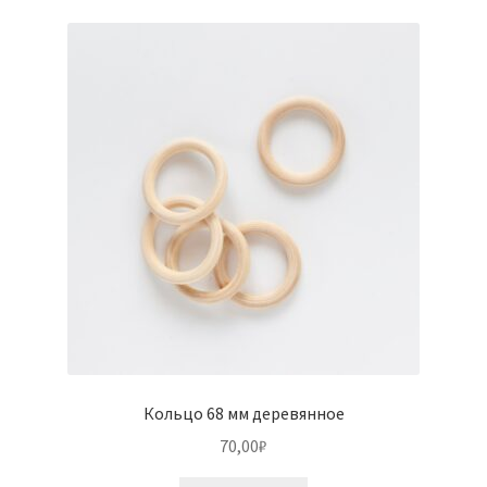
вариаций.
Опции
можно
выбрать
на
странице
товара.
Кольцо 68 мм деревянное
70,00
₽