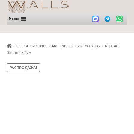
Перейти
Перейти
к
к
навигации
содержимому
Меню
Главная
Магазин
Материалы
Аксессуары
Каркас
Звезда 37 см
РАСПРОДАЖА!
ЛИКВИДАЦИЯ -30%