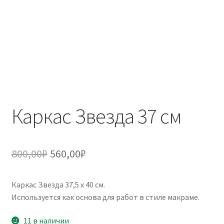
Каркас Звезда 37 см
Первоначальная
Текущая
800,00
₽
560,00
₽
цена
цена:
Каркас Звезда 37,5 х 40 см.
составляла
560,00₽.
Используется как основа для работ в стиле макраме.
800,00₽.
11 в наличии