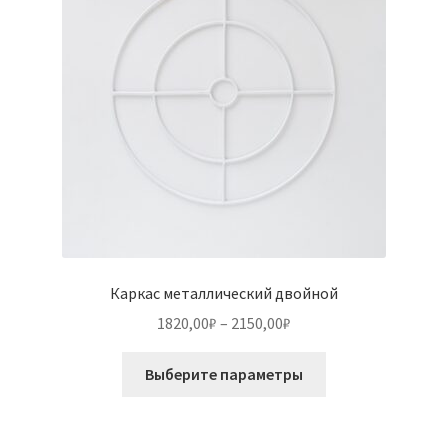
выбрать
на
странице
товара.
Каркас металлический двойной
Диапазон
1820,00
₽
–
2150,00
₽
цен:
Этот
1820,00₽
Выберите параметры
товар
–
имеет
2150,00₽
несколько