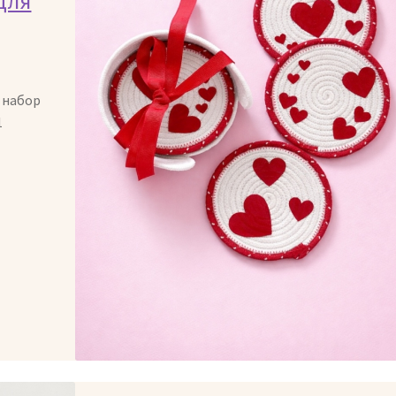
для
 набор
1