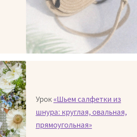
Урок
«Шьем салфетки из
шнура: круглая, овальная,
прямоугольная»